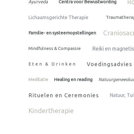
Ro
Ayurveda
Centra voor Bewustwording
Lichaamsgerichte Therapie
Traumathera
Craniosac
Familie- en systeemopstellingen
Reiki en magneti
Mindfulness & Compassie
Voedingsadvies
Eten & Drinken
Meditatie
Healing en reading
Natuurgeneesku
Rituelen en Ceremonies
Natuur, Tu
Kindertherapie