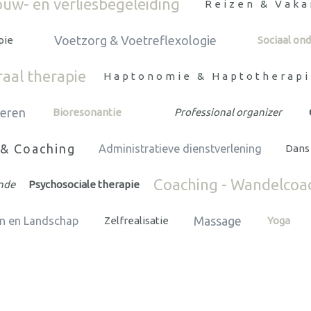
uw- en verliesbegeleiding
Reizen & Vaka
Voetzorg & Voetreflexologie
pie
Sociaal o
raal therapie
Haptonomie & Haptotherapi
seren
Bioresonantie
Professional organizer
 & Coaching
Administratieve dienstverlening
Dans
Coaching - Wandelcoa
nde
Psychosociale therapie
Massage
in en Landschap
Zelfrealisatie
Yoga