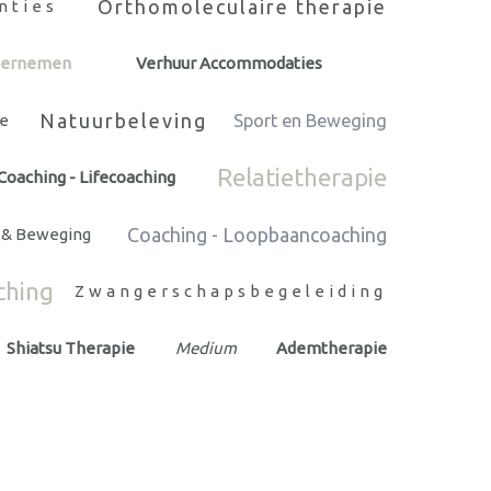
Orthomoleculaire therapie
nties
ndernemen
Verhuur Accommodaties
Natuurbeleving
e
Sport en Beweging
Relatietherapie
Coaching - Lifecoaching
Coaching - Loopbaancoaching
 & Beweging
ching
Zwangerschapsbegeleiding
Shiatsu Therapie
Medium
Ademtherapie