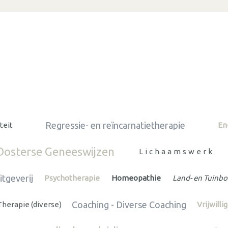
Regressie- en reïncarnatietherapie
teit
En
Oosterse Geneeswijzen
Lichaamswerk
tgeverij
Psychotherapie
Homeopathie
Land- en Tuinb
Coaching - Diverse Coaching
Therapie (diverse)
Vrijwill