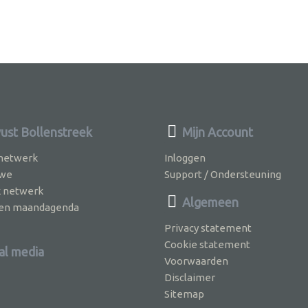
st Bollenstreek
Mijn Account
 netwerk
Inloggen
 we
Support / Ondersteuning
k netwerk
Algemeen
jven maandagenda
Privacy statement
Cookie statement
al media
Voorwaarden
Disclaimer
Sitemap