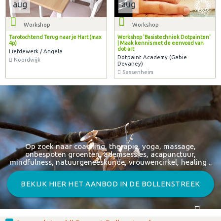
aug
aug
Workshop
Workshop
Tarotochtend Terug naar je Hart (max
Workshop 'Basistechniek Dotpainten'
4p)
| Maak kennis met de eenvoud van
dot-art
Liefdewerk / Angela
Dotpaint Academy (Gabie
Noordwijk
Devaney)
Sassenheim
Op zoek naar coaching, therapie, yoga, massage,
onbespoten groenten, ademsessies, acapunctuur,
mindfulness, natuurgeneeskunde, vrouwencirkel, healing ..
BEKIJK HIER HET AANBOD IN DE BOLLENSTREEK