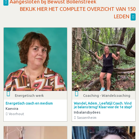
Aangesloten bij Bewust Bollenstreek
BEKIJK HIER HET COMPLETE OVERZICHT VAN 150
LEDEN
Energetisch werk
Coaching - Wandelcoaching
Energetisch coach en medium
Wandel, Adem , Leefstijl Coach. Vind
je balans terug! Klaar voor de 1e stap?
Kaevira
Inbalansbydees
Voorhout
Sassenheim