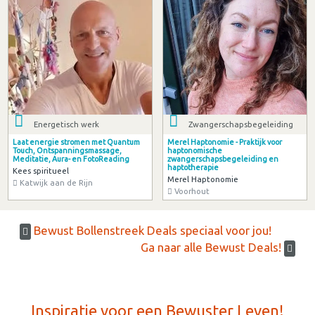
Energetisch werk
Zwangerschapsbegeleiding
Laat energie stromen met Quantum
Merel Haptonomie - Praktijk voor
Touch, Ontspanningsmassage,
haptonomische
Meditatie, Aura- en FotoReading
zwangerschapsbegeleiding en
haptotherapie
Kees spiritueel
Merel Haptonomie
Katwijk aan de Rijn
Voorhout
Bewust Bollenstreek Deals speciaal voor jou!
Ga naar alle Bewust Deals!
Inspiratie voor een Bewuster Leven!