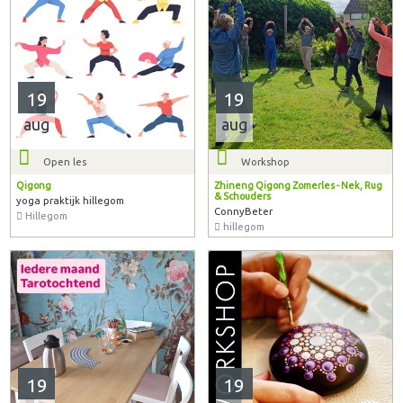
19
19
aug
aug
Open les
Workshop
Qigong
Zhineng Qigong Zomerles - Nek, Rug
& Schouders
yoga praktijk hillegom
ConnyBeter
Hillegom
hillegom
19
19