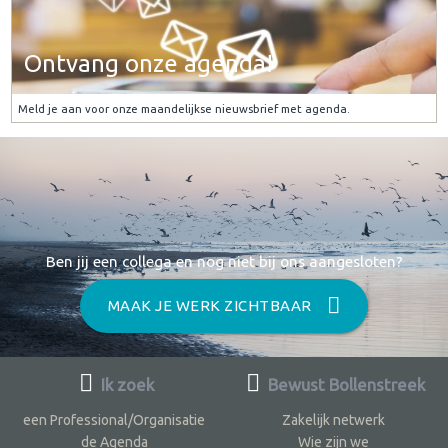
Ontvang onze agenda!
Meld je aan voor onze maandelijkse nieuwsbrief met agenda.
Ben jij een collega en nog niet bij ons aangesloten?
MAAK JE WERK ZICHTBAAR
Ik zoek
Bewust Bollenstreek
een Professional/Organisatie
Zakelijk netwerk
de Agenda
Wie zijn we