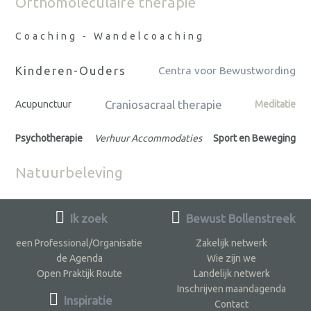
Orthomoleculaire therapie
Coaching - Wandelcoaching
Kinderen-Ouders
Centra voor Bewustwording
Craniosacraal therapie
Acupunctuur
Meditatie
Psychotherapie
Verhuur Accommodaties
Sport en Beweging
Natuurbeleving
Ik zoek
Bewust Bollenstreek
een Professional/Organisatie
Zakelijk netwerk
de Agenda
Wie zijn we
Open Praktijk Route
Landelijk netwerk
Inschrijven maandagenda
Inspiratie
Contact