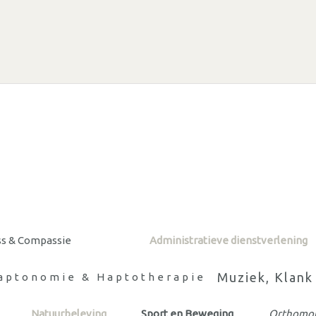
ss & Compassie
Administratieve dienstverlening
Muziek, Klank
aptonomie & Haptotherapie
Natuurbeleving
Sport en Beweging
Orthomole