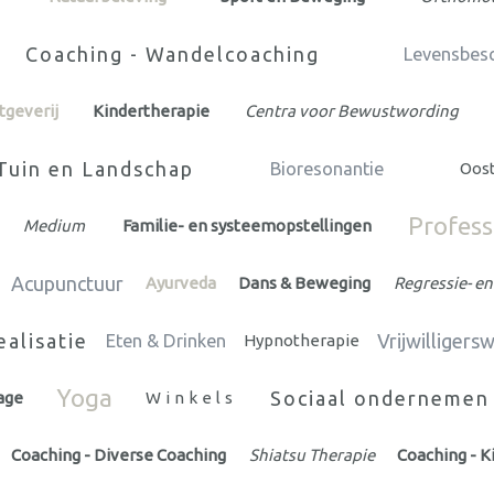
Coaching - Wandelcoaching
Levensbesc
tgeverij
Kindertherapie
Centra voor Bewustwording
Tuin en Landschap
Bioresonantie
Oos
Profess
Medium
Familie- en systeemopstellingen
Acupunctuur
Ayurveda
Dans & Beweging
Regressie- en
ealisatie
Vrijwilliger
Eten & Drinken
Hypnotherapie
Yoga
Sociaal ondernemen
age
Winkels
Coaching - Diverse Coaching
Shiatsu Therapie
Coaching - K