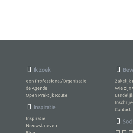
Ik zoek
Bewu
een Professional/Organisatie
Zakelijk
de Agenda
Wie zijn
Open Praktijk Route
Landelij
Inschri
Inspiratie
Contact
Inspiratie
Soci
Nieuwsbrieven
Blog