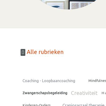
Alle rubrieken
Coaching - Loopbaancoaching
Mindfulne
Creativiteit
Zwangerschapsbegeleiding
H
Craniosacraal therapie
Kinderen-Ouders