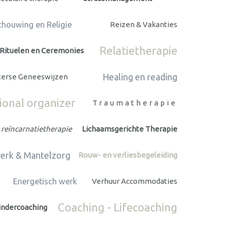
houwing en Religie
Reizen & Vakanties
Relatietherapie
Rituelen en Ceremonies
Healing en reading
terse Geneeswijzen
ional organizer
Traumatherapie
 reïncarnatietherapie
Lichaamsgerichte Therapie
swerk & Mantelzorg
Rouw- en verliesbegeleiding
Energetisch werk
Verhuur Accommodaties
Coaching - Lifecoaching
indercoaching