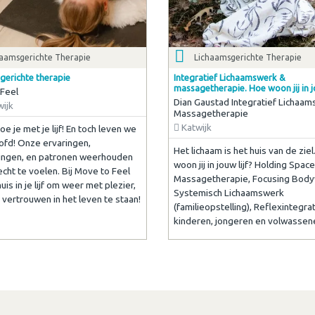
haamsgerichte Therapie
Lichaamsgerichte Therapie
gerichte therapie
Integratief Lichaamswerk &
massagetherapie. Hoe woon jij in jo
Feel
Dian Gaustad Integratief Lichaa
ijk
Massagetherapie
Katwijk
e je met je lijf! En toch leven we
oofd! Onze ervaringen,
Het lichaam is het huis van de ziel
ingen, en patronen weerhouden
woon jij in jouw lijf? Holding Space
echt te voelen. Bij Move to Feel
Massagetherapie, Focusing Body
uis in je lijf om weer met plezier,
Systemisch Lichaamswerk
vertrouwen in het leven te staan!
(familieopstelling), Reflexintegra
kinderen, jongeren en volwassen