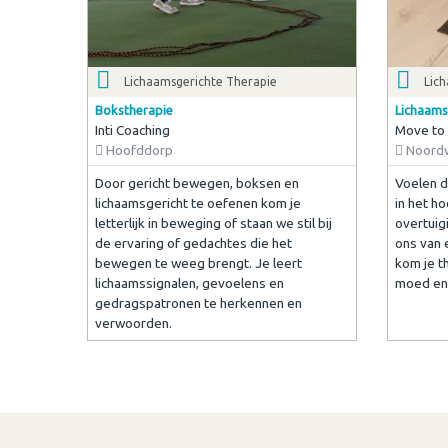
Lichaamsgerichte Therapie
Lic
Bokstherapie
Lichaams
Inti Coaching
Move to 
Hoofddorp
Noordw
Door gericht bewegen, boksen en
Voelen do
lichaamsgericht te oefenen kom je
in het h
letterlijk in beweging of staan we stil bij
overtuig
de ervaring of gedachtes die het
ons van 
bewegen te weeg brengt. Je leert
kom je th
lichaamssignalen, gevoelens en
moed en 
gedragspatronen te herkennen en
verwoorden.