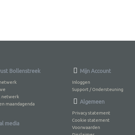
st Bollenstreek
Mijn Account
 netwerk
Inloggen
 we
Support / Ondersteuning
k netwerk
Algemeen
jven maandagenda
Privacy statement
Cookie statement
al media
Voorwaarden
Disclaimer