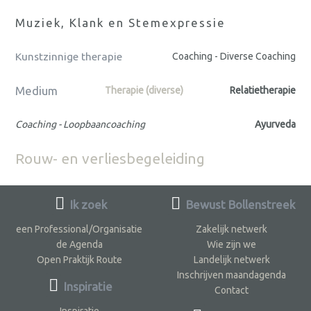
Muziek, Klank en Stemexpressie
Kunstzinnige therapie
Coaching - Diverse Coaching
Medium
Therapie (diverse)
Relatietherapie
Coaching - Loopbaancoaching
Ayurveda
Rouw- en verliesbegeleiding
Ik zoek
Bewust Bollenstreek
een Professional/Organisatie
Zakelijk netwerk
de Agenda
Wie zijn we
Open Praktijk Route
Landelijk netwerk
Inschrijven maandagenda
Inspiratie
Contact
Inspiratie