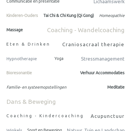
Lichaamswerk
Communicatie en presentatie
Kinderen-Ouders
Tai Chi & Chi Kung (Qi Gong)
Homeopathie
Coaching - Wandelcoaching
Massage
Craniosacraal therapie
Eten & Drinken
Stressmanagement
Hypnotherapie
Yoga
Bioresonantie
Verhuur Accommodaties
Familie- en systeemopstellingen
Meditatie
Dans & Beweging
Acupunctuur
Coaching - Kindercoaching
Natuur, Tuin en Landschap
Winkels
Sport en Beweging