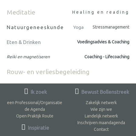
Meditatie
Healing en reading
Natuurgeneeskunde
Yoga
Stressmanagement
Eten & Drinken
Voedingsadvies & Coaching
Reiki en magnetiseren
Coaching - Lifecoaching
Rouw- en verliesbegeleiding
Ik zoek
Bewust Bollenstreek
een Professional/Organisatie
Zakelijk netwerk
de Agenda
Wie zijn we
Open Praktijk Route
Landelijk netwerk
Inschrijven maandagenda
Inspiratie
Contact