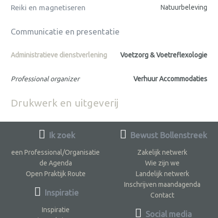
Reiki en magnetiseren
Natuurbeleving
Communicatie en presentatie
Administratieve dienstverlening
Voetzorg & Voetreflexologie
Professional organizer
Verhuur Accommodaties
Drukwerk en uitgeverij
Ik zoek
Bewust Bollenstreek
een Professional/Organisatie
Zakelijk netwerk
de Agenda
Wie zijn we
Open Praktijk Route
Landelijk netwerk
Inschrijven maandagenda
Inspiratie
Contact
Inspiratie
Social media