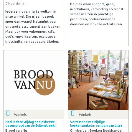
Noordwijk
De plek waar support, groei,
mindfulness, verbinding en troost
Iedereen is van harte welkom in
samensmelten in prachtige
onze winkel. Die is een bezoek
producten, ondersteunende
meer dan waard! Natuurlijk voor
diensten en zinvolle activiteiten.
ons grote assortiment aan boeken.
Maar ook voor vulpennen, cd's,
dvd's, vinyl, kaarten, exclusieve
tijdschriften en cadeau-artikelen.
Winkels
Winkels
Haal iedere vrijdag het lekkerste
Verrassend veelzijdige
desembrood van de Bollenstreek!
boekenwinkel in centrum van Lisse
Brood van Nu
Grimbergen Boeken Boekhandel