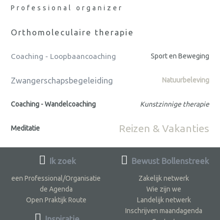
Professional organizer
Orthomoleculaire therapie
Coaching - Loopbaancoaching
Sport en Beweging
Zwangerschapsbegeleiding
Natuurbeleving
Coaching - Wandelcoaching
Kunstzinnige therapie
Reizen & Vakanties
Meditatie
Ik zoek
Bewust Bollenstreek
een Professional/Organisatie
Zakelijk netwerk
de Agenda
Wie zijn we
Open Praktijk Route
Landelijk netwerk
Inschrijven maandagenda
Inspiratie