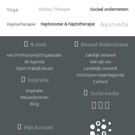
Yoga
Shiatsu Therapie
Sociaal ondernemen
Ayurveda
Hypnotherapie
Haptonomie & Haptotherapie
Ik zoek
Bewust Bollenstreek
een Professional/Organisatie
Zakelijk netwerk
de Agenda
Wie zijn we
Open Praktijk Route
Landelijk netwerk
Inschrijven maandagenda
Inspiratie
Contact
Inspiratie
Social media
Nieuwsbrieven
Blog
Mijn Account