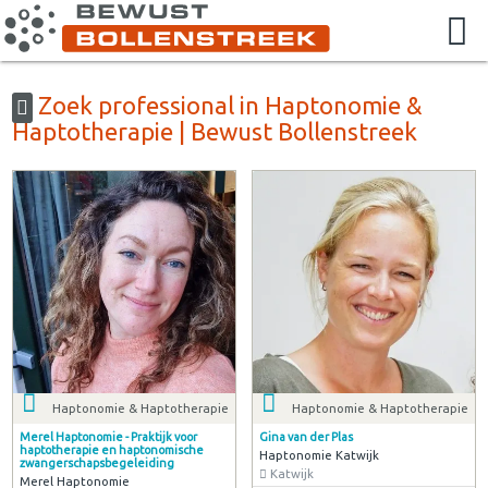
Zoek professional in Haptonomie &
Haptotherapie | Bewust Bollenstreek
Haptonomie & Haptotherapie
Haptonomie & Haptotherapie
Merel Haptonomie - Praktijk voor
Gina van der Plas
haptotherapie en haptonomische
Haptonomie Katwijk
zwangerschapsbegeleiding
Katwijk
Merel Haptonomie