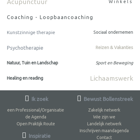
Acupunctuur
Winkels
Coaching - Loopbaancoaching
Kunstzinnige therapie
Sociaal ondernemen
Psychotherapie
Reizen & Vakanties
Natuur, Tuin en Landschap
Sport en Beweging
Lichaamswerk
Healing en reading
Ik zoek
Bewust Bollenstreek
een Professional/Organisatie
Zakelijk netwerk
de Agenda
Wie zijn we
Open Praktijk Route
Landelijk netwerk
Inschrijven maandagenda
Inspiratie
Contact