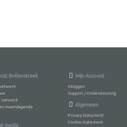
st Bollenstreek
Mijn Account
 netwerk
Inloggen
 we
Support / Ondersteuning
k netwerk
Algemeen
jven maandagenda
Privacy statement
Cookie statement
al media