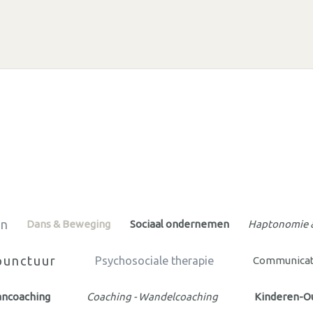
en
Dans & Beweging
Sociaal ondernemen
Haptonomie 
punctuur
Psychosociale therapie
Communicati
ancoaching
Coaching - Wandelcoaching
Kinderen-O