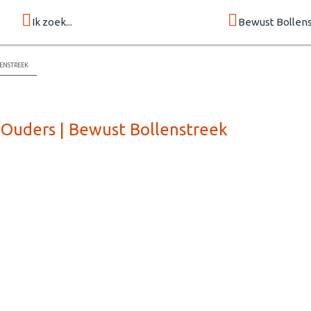
Ik zoek...
Bewust Bollen
enstreek
-Ouders | Bewust Bollenstreek