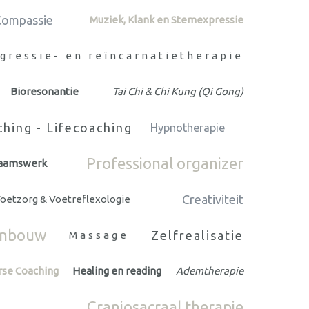
Compassie
Muziek, Klank en Stemexpressie
gressie- en reïncarnatietherapie
Bioresonantie
Tai Chi & Chi Kung (Qi Gong)
hing - Lifecoaching
Hypnotherapie
Professional organizer
haamswerk
Creativiteit
oetzorg & Voetreflexologie
inbouw
Zelfrealisatie
Massage
rse Coaching
Healing en reading
Ademtherapie
Craniosacraal therapie