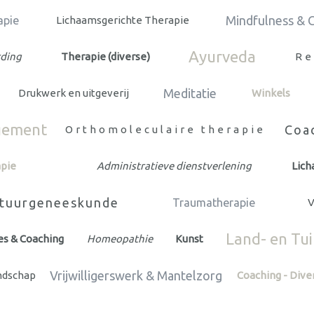
Mindfulness & 
apie
Lichaamsgerichte Therapie
Ayurveda
ding
Therapie (diverse)
Re
Meditatie
Drukwerk en uitgeverij
Winkels
gement
Coac
Orthomoleculaire therapie
pie
Administratieve dienstverlening
Lic
tuurgeneeskunde
Traumatherapie
V
Land- en Tu
es & Coaching
Homeopathie
Kunst
Vrijwilligerswerk & Mantelzorg
andschap
Coaching - Dive