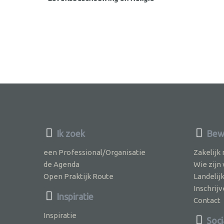
Ik zoek
Bewu
een Professional/Organisatie
Zakelijk
de Agenda
Wie zijn
Open Praktijk Route
Landelij
Inschri
Inspiratie
Contact
Inspiratie
Soci