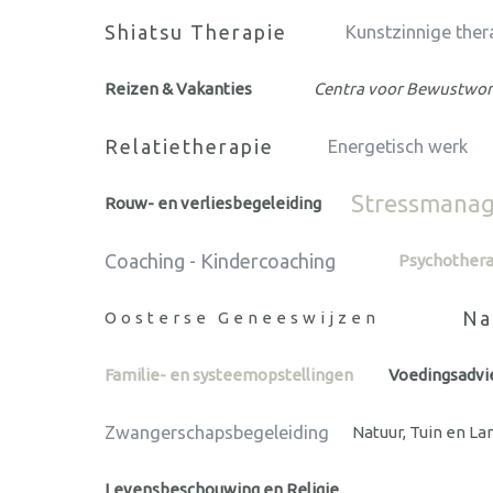
Shiatsu Therapie
Kunstzinnige ther
Reizen & Vakanties
Centra voor Bewustwor
Relatietherapie
Energetisch werk
Stressmana
Rouw- en verliesbegeleiding
Coaching - Kindercoaching
Psychothera
Na
Oosterse Geneeswijzen
Familie- en systeemopstellingen
Voedingsadvi
Zwangerschapsbegeleiding
Natuur, Tuin en L
Levensbeschouwing en Religie