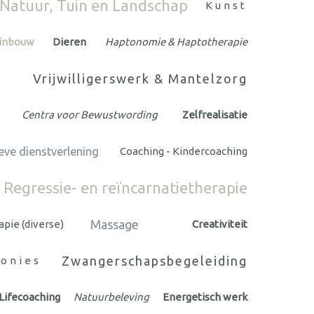
Natuur, Tuin en Landschap
Kunst
uinbouw
Dieren
Haptonomie & Haptotherapie
Vrijwilligerswerk & Mantelzorg
Centra voor Bewustwording
Zelfrealisatie
eve dienstverlening
Coaching - Kindercoaching
Regressie- en reïncarnatietherapie
Massage
pie (diverse)
Creativiteit
Zwangerschapsbegeleiding
monies
 Lifecoaching
Natuurbeleving
Energetisch werk