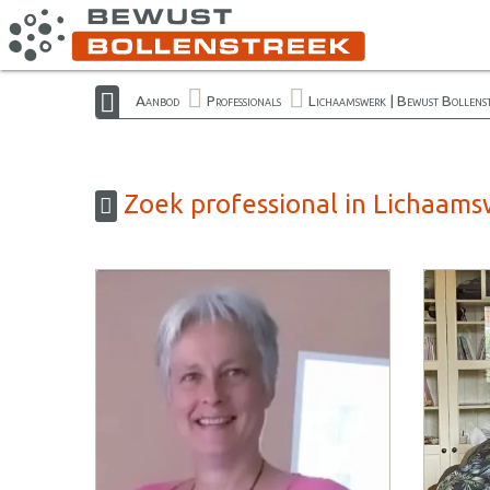
Aanbod
Professionals
Lichaamswerk | Bewust Bollens
Zoek professional in Lichaams