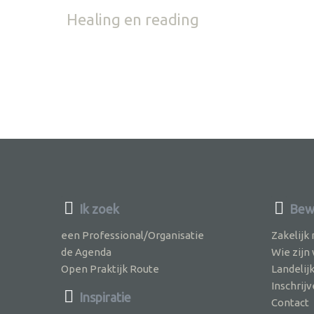
Healing en reading
Ik zoek
Bewu
een Professional/Organisatie
Zakelijk
de Agenda
Wie zijn
Open Praktijk Route
Landelij
Inschri
Inspiratie
Contact