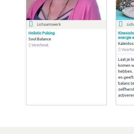
Lichaamswerk
Lic
Holistic Pulsing
Kinesiolo
energie e
Soul Balance
Kaleidos
Voorhout
Voorho
Laat je 
komen wa
hebben. 
en geeft
balans t
zelfhers
activeren