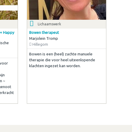
Lichaamswerk
 + Happy
Bowen therapeut
Marjolein Tromp
ische
Hillegom
Bowen is een (heel) zachte manuele
therapie die voor heel uiteenlopende
 voor
klachten ingezet kan worden.
ijn
n ~
genoot
eerkracht