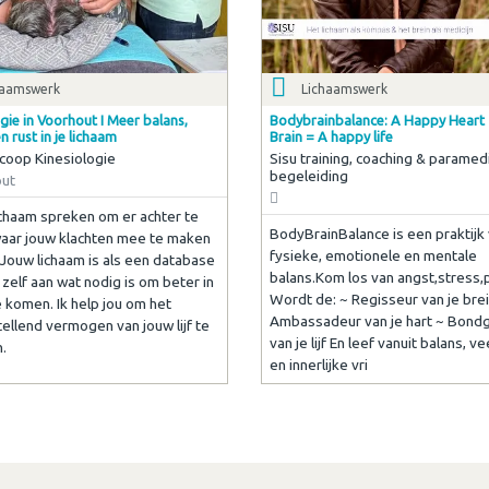
haamswerk
Lichaamswerk
gie in Voorhout I Meer balans,
Bodybrainbalance: A Happy Heart
n rust in je lichaam
Brain = A happy life
coop Kinesiologie
Sisu training, coaching & paramed
begeleiding
ut
lichaam spreken om er achter te
BodyBrainBalance is een praktijk
ar jouw klachten mee te maken
fysieke, emotionele en mentale
Jouw lichaam is als een database
balans.Kom los van angst,stress,p
 zelf aan wat nodig is om beter in
Wordt de: ~ Regisseur van je brei
e komen. Ik help jou om het
Ambassadeur van je hart ~ Bond
tellend vermogen van jouw lijf te
van je lijf En leef vanuit balans, v
.
en innerlijke vri