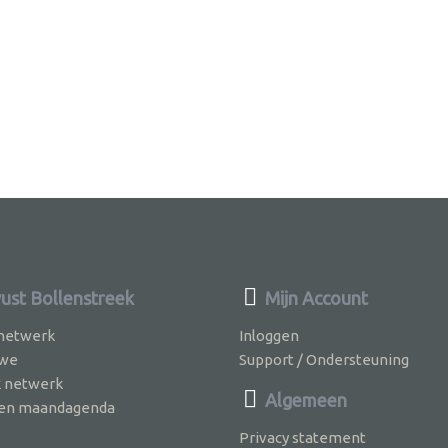
st Bollenstreek
Mijn Account
 netwerk
Inloggen
 we
Support / Ondersteuning
k netwerk
Algemeen
jven maandagenda
Privacy statement