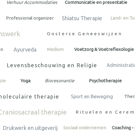
Verhuur Accommodaties
Communicatie en presentatie
Shiatsu Therapie
Professional organizer
Land- en T
mswerk
Oosterse Geneeswijzen
Ayurveda
en
Medium
Voetzorg & Voetreflexologie
Levensbeschouwing en Religie
Administrati
pie
Yoga
Bioresonantie
Psychotherapie
oleculaire therapie
Sport en Beweging
Thera
Craniosacraal therapie
Rituelen en Cere
Drukwerk en uitgeverij
Sociaal ondernemen
Coaching -