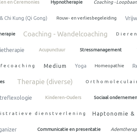
len en Ceremonies
Hypnotherapie
Coaching - Loopbaa
Vrij
 & Chi Kung (Qi Gong)
Rouw- en verliesbegeleiding
Coaching - Wandelcoaching
herapie
Diere
ietherapie
Acupunctuur
Stressmanagement
Medium
R
ifecoaching
Yoga
Homeopathie
Therapie (diverse)
es
Orthomoleculai
treflexologie
Kinderen-Ouders
Sociaal onderneme
Haptonomie & 
istratieve dienstverlening
ganizer
Communicatie en presentatie
Ademtherap