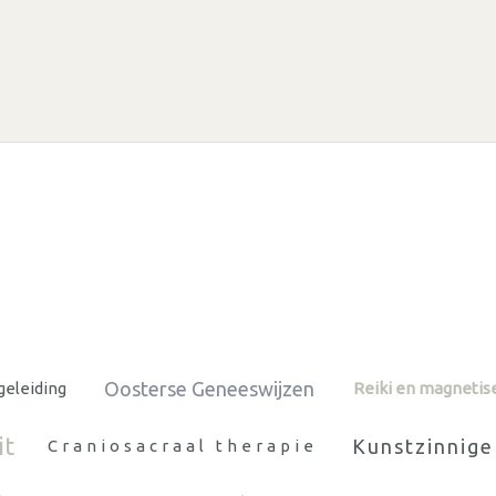
Oosterse Geneeswijzen
eleiding
Reiki en magnetis
it
Kunstzinnige
Craniosacraal therapie