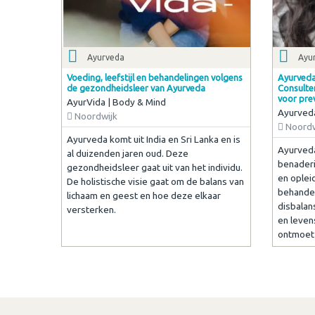
Ayurveda
Ayu
Voeding, leefstijl en behandelingen volgens
Ayurveda
de gezondheidsleer van Ayurveda
Consulte
voor pre
AyurVida | Body & Mind
Ayurved
Noordwijk
Noordw
Ayurveda komt uit India en Sri Lanka en is
Ayurveda
al duizenden jaren oud. Deze
benaderin
gezondheidsleer gaat uit van het individu.
en oplei
De holistische visie gaat om de balans van
behandel
lichaam en geest en hoe deze elkaar
disbalan
versterken.
en leven
ontmoet 