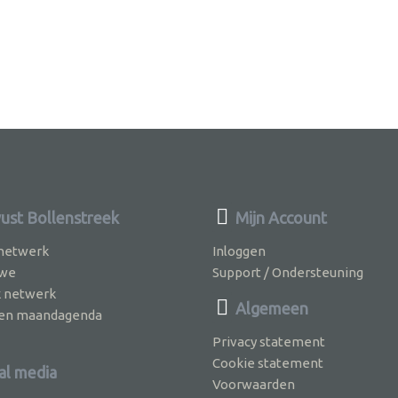
st Bollenstreek
Mijn Account
 netwerk
Inloggen
 we
Support / Ondersteuning
k netwerk
Algemeen
jven maandagenda
Privacy statement
Cookie statement
al media
Voorwaarden