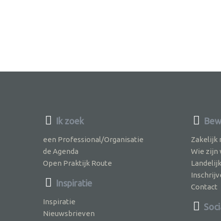
Ik zoek
Bewu
een Professional/Organisatie
Zakelijk
de Agenda
Wie zijn
Open Praktijk Route
Landelij
Inschri
Inspiratie
Contact
Inspiratie
Soci
Nieuwsbrieven