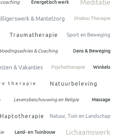
Meditatie
ncoaching
Energetisch werk
willigerswerk & Mantelzorg
Shiatsu Therapie
Traumatherapie
n
Sport en Beweging
Voedingsadvies & Coaching
Dans & Beweging
eizen & Vakanties
Psychotherapie
Winkels
Natuurbeleving
re therapie
n
Levensbeschouwing en Religie
Massage
Haptotherapie
Natuur, Tuin en Landschap
Lichaamswerk
ie
Land- en Tuinbouw