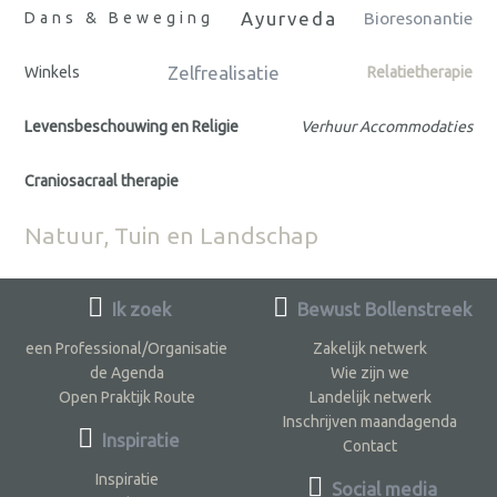
Ayurveda
Dans & Beweging
Bioresonantie
Zelfrealisatie
Winkels
Relatietherapie
Levensbeschouwing en Religie
Verhuur Accommodaties
Craniosacraal therapie
Natuur, Tuin en Landschap
Ik zoek
Bewust Bollenstreek
een Professional/Organisatie
Zakelijk netwerk
de Agenda
Wie zijn we
Open Praktijk Route
Landelijk netwerk
Inschrijven maandagenda
Inspiratie
Contact
Inspiratie
Social media