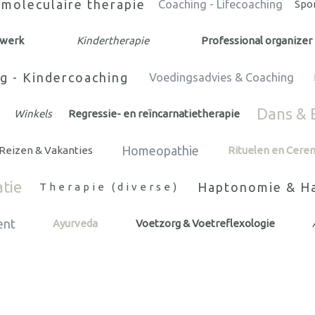
moleculaire therapie
Coaching - Lifecoaching
Spo
swerk
Kindertherapie
Professional organizer
g - Kindercoaching
Voedingsadvies & Coaching
Dans & 
Winkels
Regressie- en reïncarnatietherapie
Homeopathie
Reizen & Vakanties
Rituelen en Cere
atie
Haptonomie & Ha
Therapie (diverse)
ent
Ayurveda
Voetzorg & Voetreflexologie