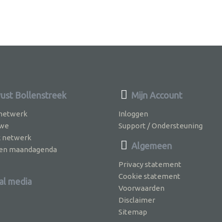
st Bollenstreek
Mijn Account
 netwerk
Inloggen
 we
Support / Ondersteuning
k netwerk
Algemeen
jven maandagenda
Privacy statement
Cookie statement
al media
Voorwaarden
Disclaimer
Sitemap