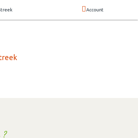
streek
Account
treek
 ?