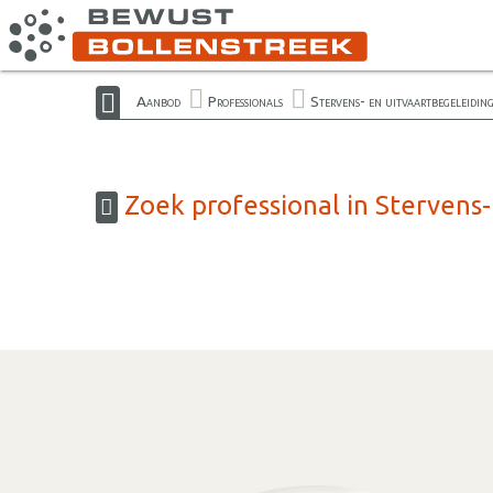
Aanbod
Professionals
Stervens- en uitvaartbegeleidin
Zoek professional in Stervens-