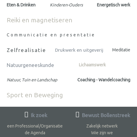
Eten & Drinken
Kinderen-Ouders
Energetisch werk
Reiki en magnetiseren
Communicatie en presentatie
Zelfrealisatie
Drukwerk en uitgeverij
Meditatie
Natuurgeneeskunde
Lichaamswerk
Natuur, Tuin en Landschap
Coaching - Wandelcoaching
Sport en Beweging
Ik zoek
Bewust Bollenstreek
een Professional/Organisatie
Zakelijk netwerk
de Agenda
Wie zijn we