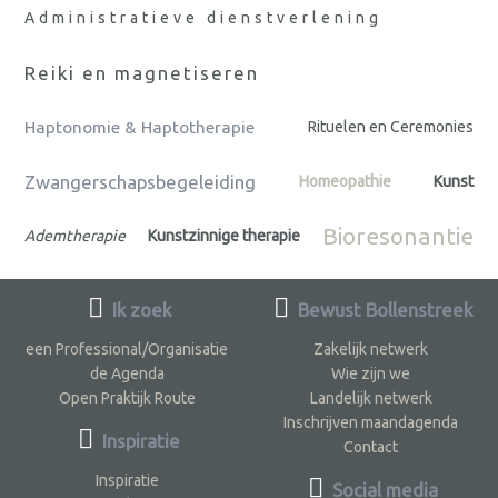
Administratieve dienstverlening
Reiki en magnetiseren
Haptonomie & Haptotherapie
Rituelen en Ceremonies
Zwangerschapsbegeleiding
Homeopathie
Kunst
Bioresonantie
Ademtherapie
Kunstzinnige therapie
Ik zoek
Bewust Bollenstreek
een Professional/Organisatie
Zakelijk netwerk
de Agenda
Wie zijn we
Open Praktijk Route
Landelijk netwerk
Inschrijven maandagenda
Inspiratie
Contact
Inspiratie
Social media