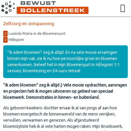
Zelfzorg en ontspanning
Lucinda Maria in de Bloemenyurt
Hillegom
"Ik adem bloemen" zeg ik altijd. En na vele mooie ervaringen
binnen mijn vak, zie ik nu hoe persoonlijke groei en bloemen
samenkomen. Beleef het in mijn Bloemenyurt in Hillegom! 1:1
sessies, bloemlezing en 24-uurs retreat
"Ik adem bloemen" zeg ik altijd ;) Vele mooie opdrachten, aanvragen
en projecten heb ik mogen uitvoeren op gebied van speciaal
bloemwerk. Demonstraties in binnen- en buitenland.
Als geboren kwekers-dochter ervaar ik al van jongs af aan hoe
bloemen energetisch de binnenwereld van de mens verrijken,
vervullen, verwarmen en genezen. Als afgestudeerd
bloemstyliste heb ik al vele harten mogen raken. Mijn Bruidswerk,