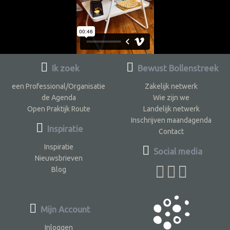
Ik zoek
Bewust Bollenstreek
een Professional/Organisatie
Zakelijk netwerk
de Agenda
Wie zijn we
Open Praktijk Route
Landelijk netwerk
Inschrijven maandagenda
Inspiratie
Contact
Inspiratie
Social media
Nieuwsbrieven
Blog
Mijn Account
Inloggen