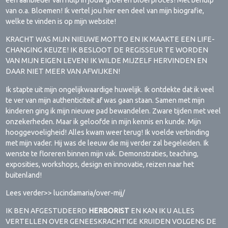
een aanbieder van hulp in jouw groei en bloei proces! Met behulp
van o.a. Bloemen! Ik vertel jou hier een deel van mijn biografie,
welke te vinden is op mijn website!
KRACHT WAS MIJN NIEUWE MOTTO EN IK MAAKTE EEN LIFE-
CHANGING KEUZE! IK BESLOOT DE REGISSEUR TE WORDEN
VAN MIJN EIGEN LEVEN! IK WILDE MIJZELF HERVINDEN EN
DAAR NIET MEER VAN AFWIJKEN!
Ik stapte uit mijn ongelijkwaardige huwelijk. Ik ontdekte dat ik veel
te ver van mijn authenticiteit af was gaan staan. Samen met mijn
kinderen ging ik mijn nieuwe pad bewandelen. Zware tijden met veel
onzekerheden. Maar ik geloofde in mijn kennis en kunde. Mijn
hooggevoeligheid! Alles kwam weer terug! Ik voelde verbinding
met mijn vader. Hij was de leeuw die mij verder zal begeleiden. Ik
wenste te floreren binnen mijn vak. Demonstraties, teaching,
exposities, workshops, design en innovatie, reizen naar het
buitenland!
Lees verder>> lucindamaria/over-mij/
IK BEN AFGESTUDEERD
HERBORIST
EN KAN IK U ALLES
VERTELLEN OVER GENEESKRACHTIGE KRUIDEN VOLGENS DE