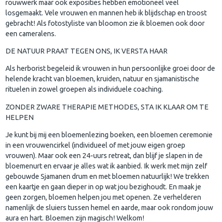
rouwwerk maar ook exposities hebben emotioneel veel
losgemaakt. Vele vrouwen en mannen heb ik blijdschap en troost
gebracht! Als fotostyliste van bloomon zie ik bloemen ook door
een cameralens.
DE NATUUR PRAAT TEGEN ONS, IK VERSTA HAAR
Als herborist begeleid ik vrouwen in hun persoonlijke groei door de
helende kracht van bloemen, kruiden, natuur en sjamanistische
rituelen in zowel groepen als individuele coaching.
ZONDER ZWARE THERAPIE METHODES, STA IK KLAAR OM TE
HELPEN
Je kunt bij mij een bloemenlezing boeken, een bloemen ceremonie
in een vrouwencirkel (individueel of met jouw eigen groep
vrouwen). Maar ook een 24-uurs retreat, dan blijf je slapen in de
bloemenurt en ervaar je alles wat ik aanbied. Ik werk met mijn zelf
gebouwde Sjamanen drum en met bloemen natuurlijk! We trekken
een kaartje en gaan dieper in op wat jou bezighoudt. En maak je
geen zorgen, bloemen helpen jou met openen. Ze verhelderen
namenlijk de sluiers tussen hemel en aarde, maar ook rondom jouw
aura en hart. Bloemen zijn magisch! Welkom!