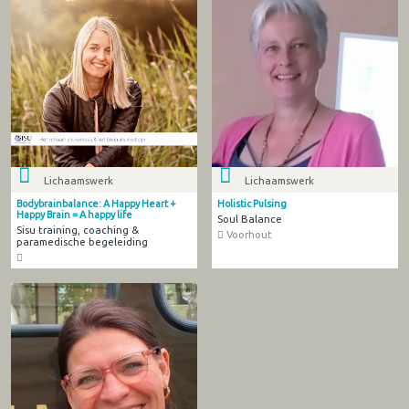
Lichaamswerk
Lichaamswerk
Bodybrainbalance: A Happy Heart +
Holistic Pulsing
Happy Brain = A happy life
Soul Balance
Sisu training, coaching &
Voorhout
paramedische begeleiding