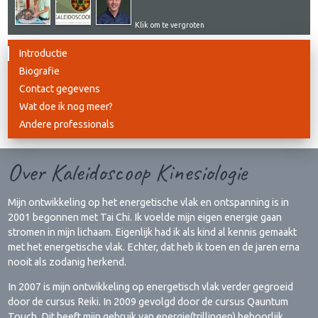
Klik om te vergroten
Introductie
Biografie
Contact gegevens
Wat doe ik nog meer?
Andere professionals
Over Kaleidoscoop Kinesiologie
Mijn ontwikkeling op het energetische vlak en ontspanning is in
2001 begonnen met Tai Chi. Ik voelde mijn eigen energie gaan
stromen in mijn lichaam. Eigenlijk had ik als kind al kennis gemaakt
met het energetische vlak. Echter, dat heb ik toen en de jaren erna
nooit als zodanig herkend.
In 2007 is mijn ontwikkeling op energetisch vlak verder gegroeid
door de cursus Reiki. In 2009 gevolgd door de cursus Qauntum
Touch. Dit heeft mijn gebruik van energie(trillingen) behoorlijk