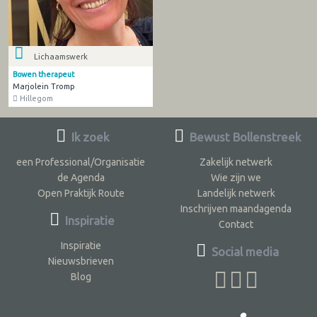
Lichaamswerk
Bowen therapeut
Marjolein Tromp
Hillegom
Ik zoek
Bewust Bollenstreek
een Professional/Organisatie
Zakelijk netwerk
de Agenda
Wie zijn we
Open Praktijk Route
Landelijk netwerk
Inschrijven maandagenda
Inspiratie
Contact
Inspiratie
Social media
Nieuwsbrieven
Blog