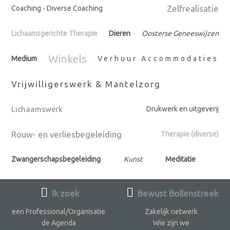
Zelfrealisatie
Coaching - Diverse Coaching
Lichaamsgerichte Therapie
Dieren
Oosterse Geneeswijzen
Winkels
Medium
Verhuur Accommodaties
Vrijwilligerswerk & Mantelzorg
Lichaamswerk
Drukwerk en uitgeverij
Rouw- en verliesbegeleiding
Therapie (diverse)
Zwangerschapsbegeleiding
Kunst
Meditatie
Ik zoek
Bewust Bollenstreek
een Professional/Organisatie
Zakelijk netwerk
de Agenda
Wie zijn we