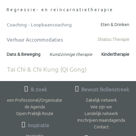
Regressie- en reïncarnatietherapie
Coaching - Loopbaancoaching
Eten & Drinken
Verhuur Accommodaties
Shiatsu Therapie
Dans & Beweging
Kunstzinnige therapie
Kindertherapie
Tai Chi & Chi Kung (Qi Gong)
Ik zoek
Bewust Bollenstreek
een Professional/Organisatie
Zakelijk netwerk
de Agenda
Wie zijn we
Open Praktijk Route
Landelijk netwerk
Inschrijven maandagenda
Inspiratie
Contact
Inspiratie