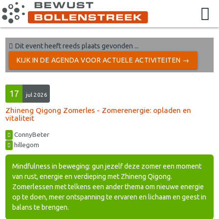
Dit event heeft reeds plaats gevonden ...
KIJK IN DE AGENDA VOOR ACTUELE ACTIVITEITEN →
17
jul 2026
Zhineng Qigong Zomerles - Zomerenergie: opladen en
vitaliteit
ConnyBeter
hillegom
Mindfulness in beweging: gun jezelf deze zomer een moment
van rust, energie en verdieping met Zhineng Qigong.
Zomerlessen met telkens een ander thema om nieuwe energie
op te doen, meer ontspanning te ervaren en lichaam en geest in
balans te brengen.