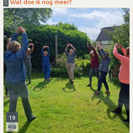
Wat doe ik nog meer?
19
aug