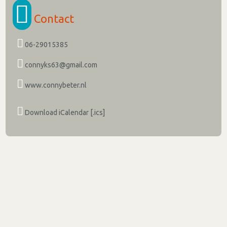
Contact
06-29015385
connyks63@gmail.com
www.connybeter.nl
Download iCalendar [.ics]