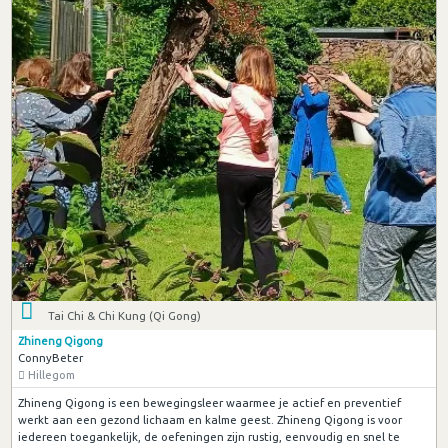
Tai Chi & Chi Kung (Qi Gong)
Zhineng Qigong
ConnyBeter
Hillegom
Zhineng Qigong is een bewegingsleer waarmee je actief en preventief
werkt aan een gezond lichaam en kalme geest. Zhineng Qigong is voor
iedereen toegankelijk, de oefeningen zijn rustig, eenvoudig en snel te