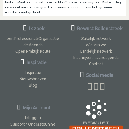
buiten. Maak kennis met deze zachte Chinese bewegingsleer. Korte uitleg
en vooral samen bewegen. En no worries: iedereen kan het, gewoon
meedoen zoals je bent.
Ik zoek
Bewust Bollenstreek
een Professional/Organisatie
Zakelijk netwerk
de Agenda
Wie zijn we
Open Praktijk Route
Landelijk netwerk
Inschrijven maandagenda
Inspiratie
Contact
Inspiratie
Social media
Nieuwsbrieven
Blog
Mijn Account
Inloggen
Support / Ondersteuning