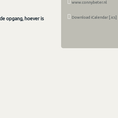
www.connybeter.nl
Download iCalendar [.ics]
de opgang, hoever is