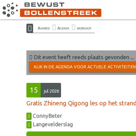
Aanbod
Agenda
workshop
Dit event heeft reeds plaats gevonden ...
KIJK IN DE AGENDA VOOR ACTUELE ACTIVITEITE
15
jul 2026
Gratis Zhineng Qigong les op het stran
ConnyBeter
Langevelderslag