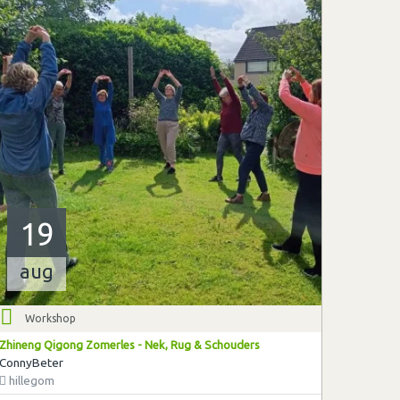
19
aug
Workshop
Zhineng Qigong Zomerles - Nek, Rug & Schouders
ConnyBeter
hillegom