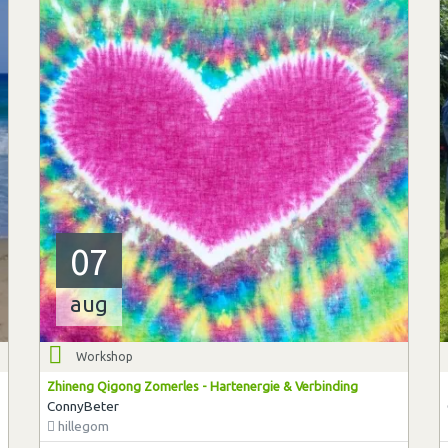
07
aug
Workshop
Zhineng Qigong Zomerles - Hartenergie & Verbinding
ConnyBeter
hillegom