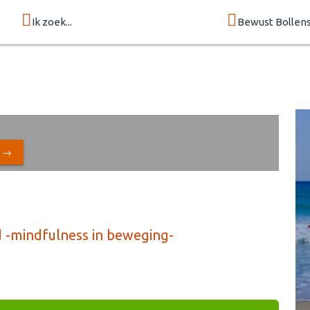
Ik zoek...
Bewust Bollen
N →
d -mindfulness in beweging-