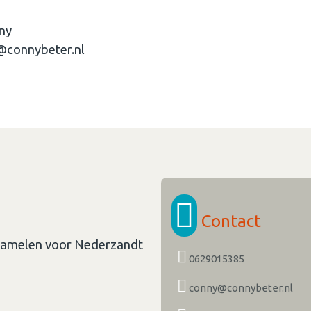
nny
y@connybeter.nl
Contact
rzamelen voor Nederzandt
0629015385
conny@connybeter.nl