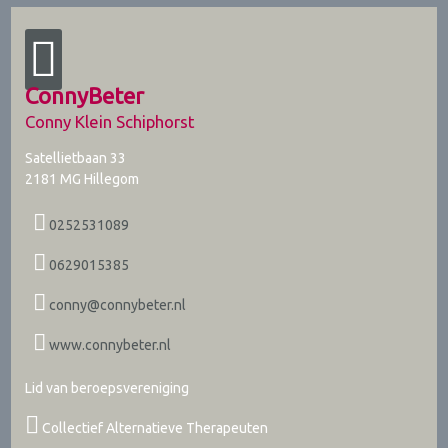
ConnyBeter
Conny Klein Schiphorst
Satellietbaan 33
2181 MG
Hillegom
0252531089
0629015385
conny@connybeter.nl
www.connybeter.nl
Lid van beroepsvereniging
Collectief Alternatieve Therapeuten