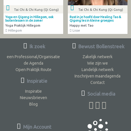
Tai Chi & Chi Kung (Qi Gong)
Tai Chi & Chi Kung (Qi Gong)
Yoga en Qigong in Hillegom, ook
Rust in je hoofd door Healing Tao &
buitenlessen in de zomer
Qigong les in kleine groepjes
Yoga Praktijk Hillegom
Happy met Tao
Hillegom
Lisse
Ik zoek
Bewust Bollenstreek
een Professional/Organisatie
Zakelijk netwerk
de Agenda
Wie zijn we
Open Praktijk Route
Landelijk netwerk
Inschrijven maandagenda
Inspiratie
Contact
Inspiratie
Social media
Nieuwsbrieven
Blog
Mijn Account