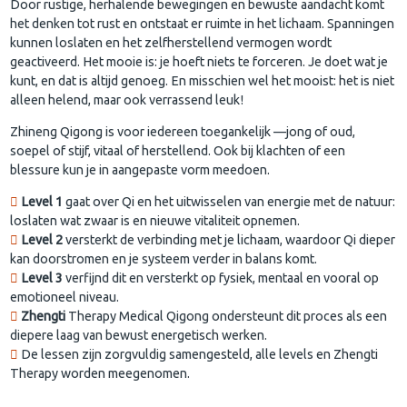
Door rustige, herhalende bewegingen en bewuste aandacht komt
het denken tot rust en ontstaat er ruimte in het lichaam. Spanningen
kunnen loslaten en het zelfherstellend vermogen wordt
geactiveerd. Het mooie is: je hoeft niets te forceren. Je doet wat je
kunt, en dat is altijd genoeg. En misschien wel het mooist: het is niet
alleen helend, maar ook verrassend leuk!
Zhineng Qigong is voor iedereen toegankelijk —jong of oud,
soepel of stijf, vitaal of herstellend. Ook bij klachten of een
blessure kun je in aangepaste vorm meedoen.
Level 1
gaat over Qi en het uitwisselen van energie met de natuur:
loslaten wat zwaar is en nieuwe vitaliteit opnemen.
Level 2
versterkt de verbinding met je lichaam, waardoor Qi dieper
kan doorstromen en je systeem verder in balans komt.
Level 3
verfijnd dit en versterkt op fysiek, mentaal en vooral op
emotioneel niveau.
Zhengti
Therapy Medical Qigong ondersteunt dit proces als een
diepere laag van bewust energetisch werken.
De lessen zijn zorgvuldig samengesteld, alle levels en Zhengti
Therapy worden meegenomen.