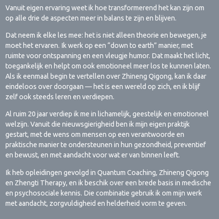
Vanuit eigen ervaring weet ik hoe transformerend het kan zijn om
op alle drie de aspecten meer in balans te zijn en blijven.
Dat neem ik elke les mee: het is niet alleen theorie en bewegen, je
moet het ervaren. Ik werk op een “down to earth” manier, met
ruimte voor ontspanning en een vleugje humor. Dat maakt het licht,
toegankelijk en helpt om ook emotioneel meer los te kunnen laten.
Als ik eenmaal begin te vertellen over Zhineng Qigong, kan ik daar
eindeloos over doorgaan — het is een wereld op zich, en ik blijf
zelf ook steeds leren en verdiepen.
Al ruim 20 jaar verdiep ik me in lichamelijk, geestelijk en emotioneel
welzijn. Vanuit die nieuwsgierigheid ben ik mijn eigen praktijk
gestart, met de wens om mensen op een verantwoorde en
praktische manier te ondersteunen in hun gezondheid, preventief
en bewust, en met aandacht voor wat er van binnen leeft.
Ik heb opleidingen gevolgd in Quantum Coaching, Zhineng Qigong
en Zhengti Therapy, en ik beschik over een brede basis in medische
en psychosociale kennis. Die combinatie gebruik ik om mijn werk
met aandacht, zorgvuldigheid en helderheid vorm te geven.