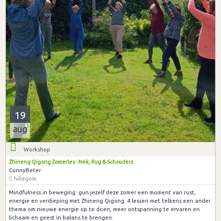
19
aug
Workshop
Zhineng Qigong Zomerles - Nek, Rug & Schouders
ConnyBeter
hillegom
Mindfulness in beweging: gun jezelf deze zomer een moment van rust,
energie en verdieping met Zhineng Qigong. 4 lessen met telkens een ander
thema om nieuwe energie op te doen, meer ontspanning te ervaren en
lichaam en geest in balans te brengen.