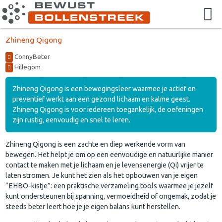
Zhineng Qigong
ConnyBeter
Hillegom
Zhineng Qigong is een bewegingsleer waarmee je actief en
preventief werkt aan een gezond lichaam en kalme geest.
Zhineng Qigong is voor iedereen toegankelijk, de oefeningen
zijn rustig, eenvoudig en snel te leren.
Zhineng Qigong is een zachte en diep werkende vorm van
bewegen. Het helpt je om op een eenvoudige en natuurlijke manier
contact te maken met je lichaam en je levensenergie (Qi) vrijer te
laten stromen. Je kunt het zien als het opbouwen van je eigen
“EHBO-kistje”: een praktische verzameling tools waarmee je jezelf
kunt ondersteunen bij spanning, vermoeidheid of ongemak, zodat je
steeds beter leert hoe je je eigen balans kunt herstellen.