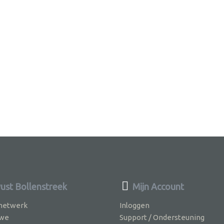
st Bollenstreek
Mijn Account
 netwerk
Inloggen
 we
Support / Ondersteuning