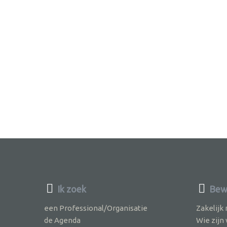
Ik zoek
Bewu
een Professional/Organisatie
Zakelijk
de Agenda
Wie zijn