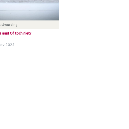
ustwording
s aan! Of toch niet?
nov 2025