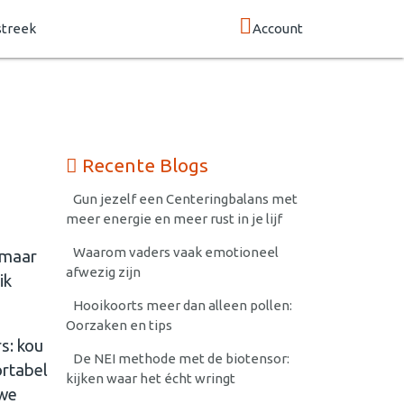
streek
Account
Recente Blogs
Gun jezelf een Centeringbalans met
meer energie en meer rust in je lijf
Waarom vaders vaak emotioneel
, maar
afwezig zijn
ik
Hooikoorts meer dan alleen pollen:
Oorzaken en tips
s: kou
De NEI methode met de biotensor:
ortabel
kijken waar het écht wringt
 we