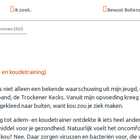
Ik zoek...
Bewust Bollen
ovember 2025
en koudetraining)
 is niet alleen een bekende waarschuwing uit mijn jeugd
and, de Trockener Kecks. Vanuit mijn opvoeding kreeg 
ekleed naar buiten, want kou zou je ziek maken.
ng tot adem- en koudetrainer ontdekte ik iets heel ander
lpmiddel voor je gezondheid. Natuurlijk voelt het oncomf
 kou? Nee. Daar zorgen virussen en bacteriën voor, die