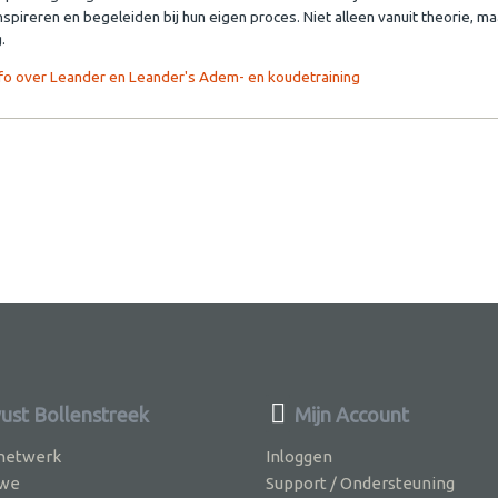
spireren en begeleiden bij hun eigen proces. Niet alleen vanuit theorie, ma
.
info over Leander en Leander's Adem- en koudetraining
st Bollenstreek
Mijn Account
 netwerk
Inloggen
 we
Support / Ondersteuning