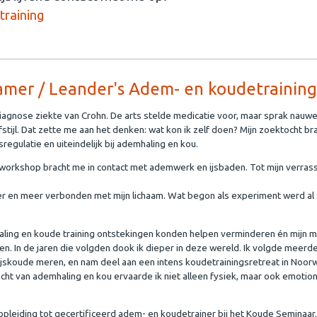
training
amer / Leander's Adem- en koudetrainin
iagnose ziekte van Crohn. De arts stelde medicatie voor, maar sprak nauwe
stijl. Dat zette me aan het denken: wat kon ik zelf doen? Mijn zoektocht br
sregulatie en uiteindelijk bij ademhaling en kou.
orkshop bracht me in contact met ademwerk en ijsbaden. Tot mijn verras
iger en meer verbonden met mijn lichaam. Wat begon als experiment werd al 
ling en koude training ontstekingen konden helpen verminderen én mijn 
en. In de jaren die volgden dook ik dieper in deze wereld. Ik volgde meerd
jskoude meren, en nam deel aan een intens koudetrainingsretreat in Noo
acht van ademhaling en kou ervaarde ik niet alleen fysiek, maar ook emotio
 opleiding tot gecertificeerd adem- en koudetrainer bij het Koude Seminaar.