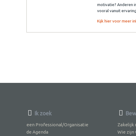
motivatie? Anderen in
vooral vanuit ervaring
Kijk hier voor meer 
Ik zoek
Bewu
een Professional/Organisatie
Zakelijk
de Agenda
Wie zijn