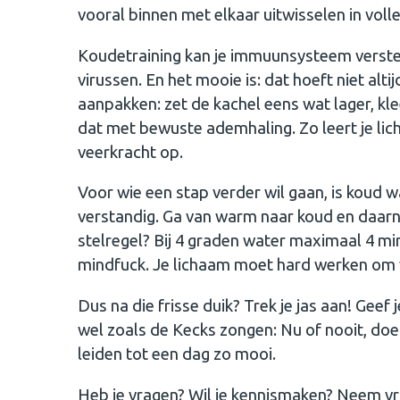
vooral binnen met elkaar uitwisselen in voll
Koudetraining kan je immuunsysteem verste
virussen. En het mooie is: dat hoeft niet alti
aanpakken: zet de kachel eens wat lager, kl
dat met bewuste ademhaling. Zo leert je 
veerkracht op.
Voor wie een stap verder wil gaan, is koud w
verstandig. Ga van warm naar koud en daarna 
stelregel? Bij 4 graden water maximaal 4 mi
mindfuck. Je lichaam moet hard werken om
Dus na die frisse duik? Trek je jas aan! Geef 
wel zoals de Kecks zongen: Nu of nooit, doe 
leiden tot een dag zo mooi.
Heb je vragen? Wil je kennismaken? Neem vr