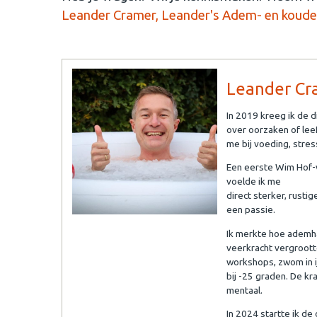
Leander Cramer, Leander's Adem- en koude
Leander Cr
In 2019 kreeg ik de d
over oorzaken of leef
me bij voeding, stres
Een eerste Wim Hof-w
voelde ik me
direct sterker, rust
een passie.
Ik merkte hoe ademha
veerkracht vergroott
workshops, zwom in i
bij -25 graden. De kr
mentaal.
In 2024 startte ik de