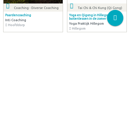
Coaching - Diverse Coaching
Tai Chi & Chi Kung (Qi Gong)
Paardencoaching
Yoga en Qigong in Hillegom, ook
buitenlessen in de zomer
Inti Coaching
Yoga Praktijk Hillegom
Hoofddorp
Hillegom
Coaching - Lifecoaching
Land- en Tuinbouw
Brainspotting, Coaching en
Zelfoogsttuin: Pluk de oogst en tuinier
Persoonsontwikkeling voor
ook mee!
volwassenen en kinderen
Elsgeesterhof
Lisette Goldman Brainspotting,
Voorhout
Coaching en Persoonsontwikkeling
Sassenheim