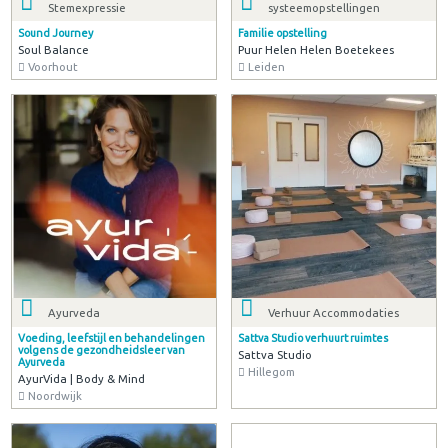
Stemexpressie
systeemopstellingen
Sound Journey
Familie opstelling
Soul Balance
Puur Helen Helen Boetekees
Voorhout
Leiden
Ayurveda
Verhuur Accommodaties
Voeding, leefstijl en behandelingen
Sattva Studio verhuurt ruimtes
volgens de gezondheidsleer van
Sattva Studio
Ayurveda
Hillegom
AyurVida | Body & Mind
Noordwijk