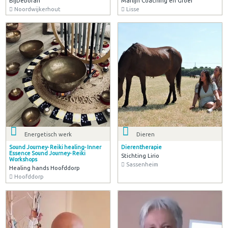
BijDeborah
Marlijn Coaching en Groei
Noordwijkerhout
Lisse
Energetisch werk
Dieren
Sound Journey- Reiki healing- Inner
Dierentherapie
Essence Sound Journey- Reiki
Stichting Lirio
Workshops
Sassenheim
Healing hands Hoofddorp
Hoofddorp