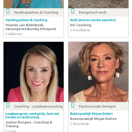
Voedingsadvies & Coaching
Energetisch werk
Voedingsadvies & Coaching
Reiki (met en zonder paarden)
Yolande van Bilderbeek,
Inti Coaching
natuurgeneeskundig therapeut
Hoofddorp
Abbenes
Coaching - Loopbaancoaching
Psychosociale therapie
Loopbaangroei, werkgeluk, burn-out
Buitenpraktijk Mirjam Rutten
herstel en leiderschap
Buitenpraktijk Mirjam Rutten
Justine Bongers - Coaching &
Noordwijk
Training
Lisse