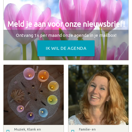
Meld je aan voor onze nieuwsbrief!
Ontvang 1x per maand onze agenda in je mailbox!
IK WIL DE AGENDA
Muziek, Klank en
Familie- en