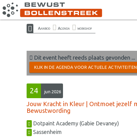
Aanbod
Agenda
workshop
Dit event heeft reeds plaats gevonden ...
KIJK IN DE AGENDA VOOR ACTUELE ACTIVITEITE
24
jun 2026
Jouw Kracht in Kleur | Ontmoet jezelf m
Bewustwording
Dotpaint Academy (Gabie Devaney)
Sassenheim