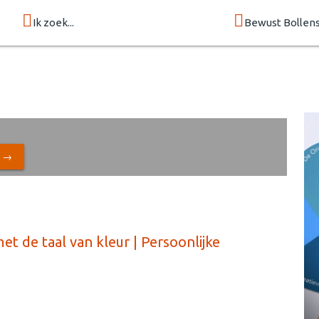
Ik zoek...
Bewust Bollen
N →
et de taal van kleur | Persoonlijke