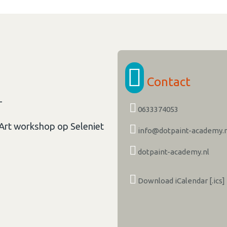
Contact
L
0633374053
 Art workshop op Seleniet
info@dotpaint-academy.n
dotpaint-academy.nl
Download iCalendar [.ics]