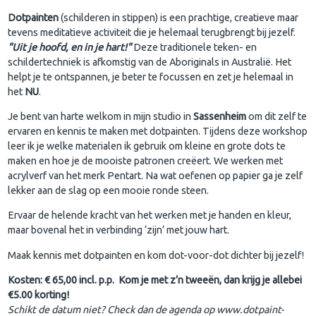
Dotpainten
(schilderen in stippen) is een prachtige, creatieve maar
tevens meditatieve activiteit die je helemaal terugbrengt bij jezelf.
"Uit je hoofd, en in je hart!"
Deze traditionele teken- en
schildertechniek is afkomstig van de Aboriginals in Australië. Het
helpt je te ontspannen, je beter te focussen en zet je helemaal in
het
NU
.
Je bent van harte welkom in mijn studio in
Sassenheim
om dit zelf te
ervaren en kennis te maken met dotpainten. Tijdens deze workshop
leer ik je welke materialen ik gebruik om kleine en grote dots te
maken en hoe je de mooiste patronen creëert. We werken met
acrylverf van het merk Pentart. Na wat oefenen op papier ga je zelf
lekker aan de slag op een mooie ronde steen.
Ervaar de helende kracht van het werken met je handen en kleur,
maar bovenal het in verbinding ‘zijn’ met jouw hart.
Maak kennis met dotpainten en kom dot-voor-dot dichter bij jezelf!
​Kosten: € 65,00 incl. p.p. Kom je met z’n tweeën, dan krijg je allebei
€5.00 korting!
Schikt de datum niet? Check dan de agenda op www.dotpaint-