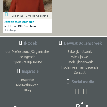
Coaching - Diverse Coaching
Jezelf zien en laten zien
Met Frisse Blik Coaching
Katwijk
Ik zoek
Bewust Bollenstreek
een Professional/Organisatie
Zakelijk netwerk
de Agenda
Wie zijn we
Open Praktijk Route
Landelijk netwerk
Inschrijven maandagenda
Inspiratie
Contact
Inspiratie
Social media
Nieuwsbrieven
Blog