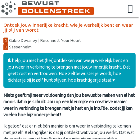
Ontdek jouw innerlijke kracht, wie je werkelijk bent en waar
jij blij van wordt
Gabie Devaney | Reconnect Your Heart
Sassenheim
Ik help jou met het (her)ontdekken van wie jij werkelijk bent en
jou weer in verbinding te brengen met jouw innerlijk kracht. Dat
geeft rust en vertrouwen. Hoe zelfbewuster je wordt, hoe
dichter je bij jezelf kunt blijven, hoe krachtiger je staat ♥︎
Niets geeft mij meer voldoening dan jou bewust te maken van al het
moois dat in je schuilt. Jou op een kleurrijke en creatieve manier
weer in verbinding te brengen met je hart en je intuïtie, zodat jij kan
voelen hoe bijzonder je bent!
Ik geloof dat er niet één manier is om weer in verbinding te komen
met jezelf. Belangrijker is dat jij ontdekt wat voor jou werkt. Dat wat
de grootste impact heeft gehad op mijn eigen persoonlijke