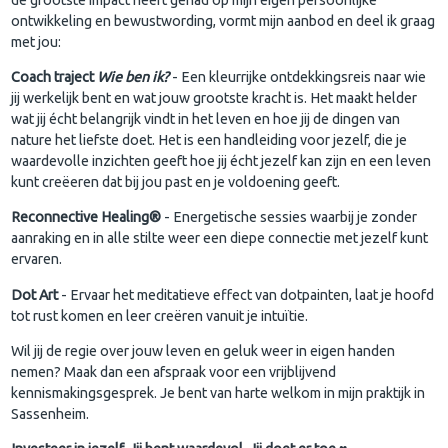
ontwikkeling en bewustwording, vormt mijn aanbod en deel ik graag
met jou:
Coach traject
Wie ben ik?
- Een kleurrijke ontdekkingsreis naar wie
jij werkelijk bent en wat jouw grootste kracht is. Het maakt helder
wat jij écht belangrijk vindt in het leven en hoe jij de dingen van
nature het liefste doet. Het is een handleiding voor jezelf, die je
waardevolle inzichten geeft hoe jij écht jezelf kan zijn en een leven
kunt creëeren dat bij jou past en je voldoening geeft.
Reconnective Healing®
- Energetische sessies waarbij je zonder
aanraking en in alle stilte weer een diepe connectie met jezelf kunt
ervaren.
Dot Art
- Ervaar het meditatieve effect van dotpainten, laat je hoofd
tot rust komen en leer creëren vanuit je intuïtie.
Wil jij de regie over jouw leven en geluk weer in eigen handen
nemen? Maak dan een afspraak voor een vrijblijvend
kennismakingsgesprek. Je bent van harte welkom in mijn praktijk in
Sassenheim.