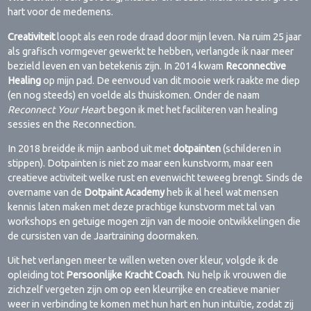
hart voor de medemens.
Creativiteit
loopt als een rode draad door mijn leven. Na ruim 25 jaar
als grafisch vormgever gewerkt te hebben, verlangde ik naar meer
bezield leven en van betekenis zijn. In 2014 kwam
Reconnective
Healing
op mijn pad. De eenvoud van dit mooie werk raakte me diep
(en nog steeds) en voelde als thuiskomen. Onder de naam
Reconnect Your Hear
t begon ik met het faciliteren van healing
sessies en the Reconnection.
In 2018 breidde ik mijn aanbod uit met
dotpainten
(schilderen in
stippen). Dotpainten is niet zo maar een kunstvorm, maar een
creatieve activiteit welke rust en evenwicht teweeg brengt. Sinds de
overname van de
Dotpaint Academy
heb ik al heel wat mensen
kennis laten maken met deze prachtige kunstvorm met tal van
workshops en getuige mogen zijn van de mooie ontwikkelingen die
de cursisten van de Jaartraining doormaken.
Uit het verlangen meer te willen weten over kleur, volgde ik de
opleiding tot
Persoonlijke Kracht Coach
. Nu help ik vrouwen die
zichzelf vergeten zijn om op een kleurrijke en creatieve manier
weer in verbinding te komen met hun hart en hun intuïtie, zodat zij