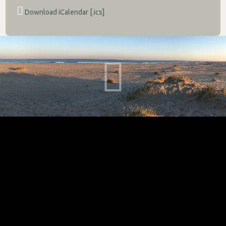
Download iCalendar [.ics]