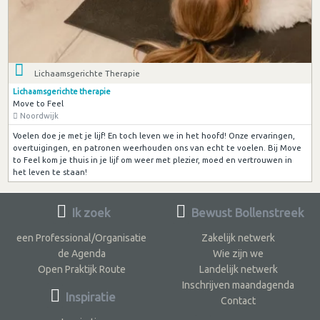
Lichaamsgerichte Therapie
Lichaamsgerichte therapie
Move to Feel
Noordwijk
Voelen doe je met je lijf! En toch leven we in het hoofd! Onze ervaringen,
overtuigingen, en patronen weerhouden ons van echt te voelen. Bij Move
to Feel kom je thuis in je lijf om weer met plezier, moed en vertrouwen in
het leven te staan!
Ik zoek
Bewust Bollenstreek
een Professional/Organisatie
Zakelijk netwerk
de Agenda
Wie zijn we
Open Praktijk Route
Landelijk netwerk
Inschrijven maandagenda
Inspiratie
Contact