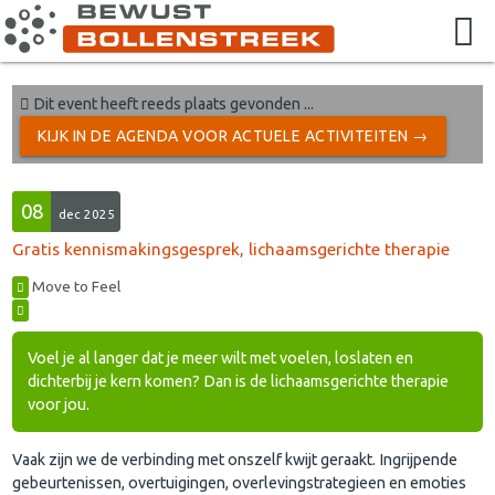
Dit event heeft reeds plaats gevonden ...
KIJK IN DE AGENDA VOOR ACTUELE ACTIVITEITEN →
08
dec 2025
Gratis kennismakingsgesprek, lichaamsgerichte therapie
Move to Feel
Voel je al langer dat je meer wilt met voelen, loslaten en
dichterbij je kern komen? Dan is de lichaamsgerichte therapie
voor jou.
Vaak zijn we de verbinding met onszelf kwijt geraakt. Ingrijpende
gebeurtenissen, overtuigingen, overlevingstrategieen en emoties