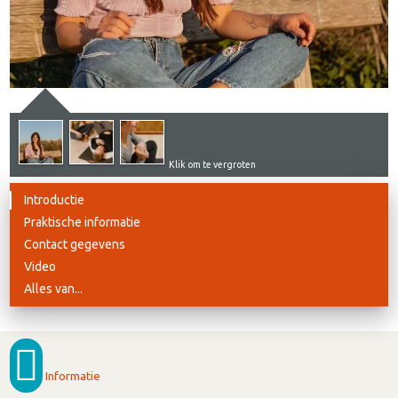
Klik om te vergroten
Introductie
Praktische informatie
Contact gegevens
Video
Alles van...
Informatie