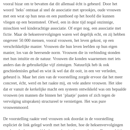
vooral bizar om te bevatten dat dit allemaal écht is gebeurd. Door het
woord ‘heks’ ontstaat al snel de associatie met sprookjes, oude vrouwen
met een wrat op hun neus en een punthoed op het hoofd die kunnen
vliegen op een bezemsteel. Ofwel, een in deze tijd nogal onzinnige,
misschien wel kinderachtige associatie. Of erger nog, een associatie met
fictie. Maar de heksenvervolgingen waren wel degelijk echt, en zij hebben
ongeveer 50.000 mensen, vooral vrouwen, het leven gekost, op een
verschrikkelijke manier. Vrouwen die hun leven leefden op hun eigen
manier, los van de heersende norm. Vrouwen die in verbinding stonden
met hun intuïtie en de natuur. Vrouwen die konden waarnemen met iets
anders dan de gebruikelijke vijf zintuigen. Natuurlijk heb ik ook
geschiedenisles gehad en wist ik wel dat dit ooit, in een ver verleden,
gebeurd is. Maar het zien van de voorstelling zorgde ervoor dat het meer
concreet, écht, werd en het raakte mij, en vele andere vrouwen. Het idee
dat er vanuit de kerkelijke macht een systeem ontwikkeld was om bepaalde
vrouwen (en mannen die binnen het ‘plaatje’ pasten of zich tegen de
vervolging uitspraken) structureel te vernietigen. Het was pure
vrouwenmoord.
De voorstelling raakte veel vrouwen ook doordat in de voorstelling
expliciet de link gelegd wordt met het heden, hoe de heksenvervolgingen