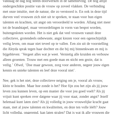
vandaag de dag nog stééds doorwerken in de samenleving. De nog altijd
ondergeschikte positie van de vrouw op zoveel vlakken. De verbinding
met onze intuïtie, met de natuur, die zo verstoord is. En ook in deze tijd
durven veel vrouwen zich niet uit te spreken, te staan voor hun eigen
talenten en krachten, uit angst om veroordeeld te worden. Allang niet meer
tot de brandstapel, maar veroordelingen in vorm van bespot worden,
buitengesloten worden. Het is niet gek dat veel vrouwen vanuit deze
collectieve, grotendeels onbewuste, angst kiezen voor een ogenschijnlijk
veilig leven, om maar niet teveel op te vallen. Een zin uit de voorstelling
die Aleyda sprak tegen haar dochter en die bij mij binnenkwam en mij is
bijgebleven:
‘Vergeet alles wat je weet. Vernietig alle kruiden en verbouw
alleen groenten. Trouw met een goede man en sticht een gezin, dat is
veilig.’
Ofwel, ‘Doe maar gewoon, zorg voor anderen, negeer jouw eigen
kennis en unieke talenten en leef deze vooral niet’.
Nee, gek is het niet, deze collectieve neiging om je, vooral als vrouw,
klein te houden. Maar hoe zonde is het? Hoe fijn zou het zijn als jij jouw
leven zou kunnen leven, op een manier die voor jou goed voelt? Als jij
vrijuit kunt spreken over datgene waar jij voor staat, zonder angst? Jezelf
helemaal kunt laten zien? Als jij volledig in jouw vrouwelijke kracht gaat
staan, met al jouw talenten en kwaliteiten, en deze ten volle lééft? Jouw
licht volledig, ongeremd, kan laten stralen? Dat is wat ik alle vrouwen die