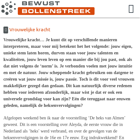
Vrouwelijke kracht
Vrouwelijke kracht… Je kunt dit op verschillende manieren
interpreteren, maar voor mij betekent het het volgende: jouw eigen,
unieke stem laten horen, durven staan voor jouw talenten en
kwaliteiten, jouw leven leven op een manier die bij jou past, ook als
dat niet volgens de ‘norm’ is. Je verbonden voelen met jouw intuïtie
en met de natuur. Jouw scheppende kracht gebruiken om datgene te
creëren wat jouw missie is, jouw passie. Toch is dit voor veel vrouwen
makkelijker gezegd dan gedaan. Dit kan natuurlijk diverse redenen
hebben voor iedereen afzonderlijk, maar wist je dat er ook een
universele grondslag voor kan zijn? Eén die teruggaat naar eeuwen
geleden, namelijk de heksenvervolgingen?
Afgelopen weekend ben ik naar de voorstelling ‘De heks van Almen’
geweest. Dit is een voorstelling over Aleyda, de eerste vrouw die in
Nederland als ‘heks’ werd verbrand, en over de gevolgen van de
heksenvervolgingen in de 16e en 17e eeuw. Erg indrukwekkend! En