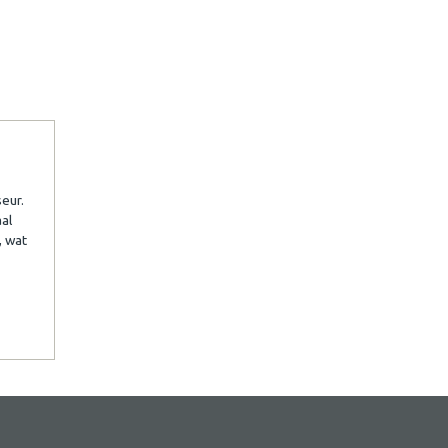
eur.
aal
, wat