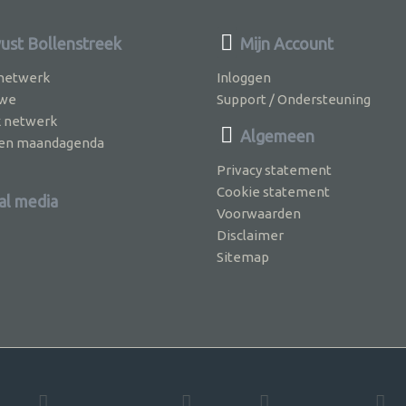
st Bollenstreek
Mijn Account
 netwerk
Inloggen
 we
Support / Ondersteuning
k netwerk
Algemeen
jven maandagenda
Privacy statement
Cookie statement
al media
Voorwaarden
Disclaimer
Sitemap