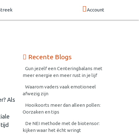
streek
Account
Recente Blogs
Gun jezelf een Centeringbalans met
meer energie en meer rust in je lijf
Waarom vaders vaak emotioneel
afwezig zijn
er? Als
Hooikoorts meer dan alleen pollen:
Oorzaken en tips
iale
De NEI methode met de biotensor:
tijd
kijken waar het écht wringt