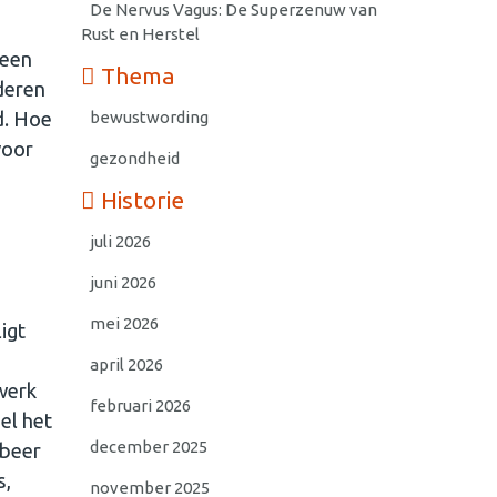
De Nervus Vagus: De Superzenuw van
Rust en Herstel
 een
Thema
deren
bewustwording
d. Hoe
voor
gezondheid
Historie
juli 2026
juni 2026
mei 2026
igt
april 2026
 werk
februari 2026
el het
december 2025
obeer
s,
november 2025