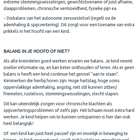
extreme stemmingswisselingen, gewichtstoename of juist afname,
slaapproblemen, chronische vermoeidheid, fysieke pijn ea.
- Disbalans van het autonome zenuwstelsel (regelt oa de
ademhaling & spijsvertering). Dit zorgt voor een toename van extra
prikkels in het hoofd van een kind.
BALANS IN JE HOOFD OF NIET?
Als alle breindelen goed werken ervaren we balans. Je kind neemt
sneller informatie op, en kan beter onthouden of leren. Als er geen
balans is heeft een kind continue het gevoel “aan te staan”.
Kenmerken die hierbij horen zijn: Hoge hartslag, hoge soms
oppervlakkige ademhaling, angstig, niet stil kunnen zitten/
friemelen, rusteloos, stemmingswisselingen, slecht slapen.
Dit kan uiteindelijk zorgen voor chronische klachten als
spijsverteringsproblemen of zelfs pijn. Het lichaam moet extra hard
werken. Je kind helpen om te kunnen ontspannen is hier dan ook
heel belangrijk!
Of een kind kan juist heel passief zijn en moeilijk in beweging te
krijgen. Je kind: geeuwt veel, voelt zich lusteloos, misschien wel