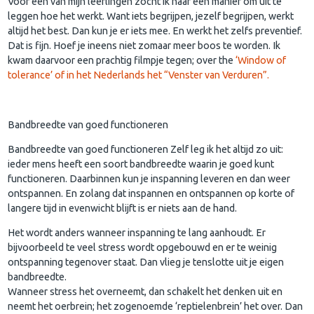
Voor één van mijn leerlingen zocht ik naar een manier om uit te
leggen hoe het werkt. Want iets begrijpen, jezelf begrijpen, werkt
altijd het best. Dan kun je er iets mee. En werkt het zelfs preventief.
Dat is fijn. Hoef je ineens niet zomaar meer boos te worden. Ik
kwam daarvoor een prachtig filmpje tegen; over the
‘Window of
tolerance’ of in het Nederlands het “Venster van Verduren”.
Bandbreedte van goed functioneren
Bandbreedte van goed functioneren Zelf leg ik het altijd zo uit:
ieder mens heeft een soort bandbreedte waarin je goed kunt
functioneren. Daarbinnen kun je inspanning leveren en dan weer
ontspannen. En zolang dat inspannen en ontspannen op korte of
langere tijd in evenwicht blijft is er niets aan de hand.
Het wordt anders wanneer inspanning te lang aanhoudt. Er
bijvoorbeeld te veel stress wordt opgebouwd en er te weinig
ontspanning tegenover staat. Dan vlieg je tenslotte uit je eigen
bandbreedte.
Wanneer stress het overneemt, dan schakelt het denken uit en
neemt het oerbrein; het zogenoemde ‘reptielenbrein’ het over. Dan