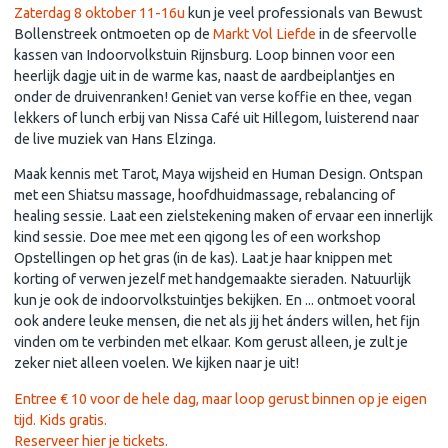
Zaterdag 8 oktober 11-16u
kun je veel professionals van Bewust
Bollenstreek ontmoeten op de
Markt Vol Liefde
in de sfeervolle
kassen van Indoorvolkstuin Rijnsburg. Loop binnen voor een
heerlijk dagje uit in de warme kas, naast de aardbeiplantjes en
onder de druivenranken! Geniet van verse koffie en thee, vegan
lekkers of lunch erbij van Nissa Café uit Hillegom, luisterend naar
de live muziek van Hans Elzinga.
Maak kennis met Tarot, Maya wijsheid en Human Design. Ontspan
met een Shiatsu massage, hoofdhuidmassage, rebalancing of
healing sessie. Laat een zielstekening maken of ervaar een innerlijk
kind sessie. Doe mee met een qigong les of een workshop
Opstellingen op het gras (in de kas). Laat je haar knippen met
korting of verwen jezelf met handgemaakte sieraden. Natuurlijk
kun je ook de indoorvolkstuintjes bekijken. En ... ontmoet vooral
ook andere leuke mensen, die net als jij het ánders willen, het fijn
vinden om te verbinden met elkaar. Kom gerust alleen, je zult je
zeker niet alleen voelen. We kijken naar je uit!
Entree € 10 voor de hele dag, maar loop gerust binnen op je eigen
tijd. Kids gratis.
Reserveer hier je tickets.