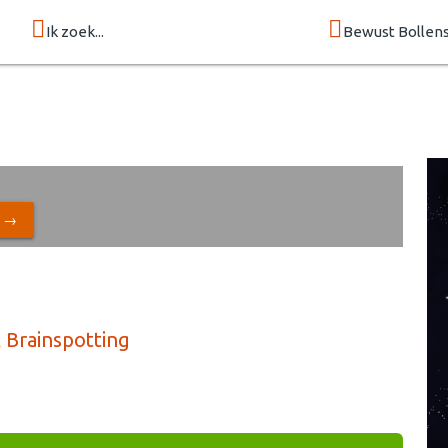
Ik zoek...
Bewust Bollen
N →
 Brainspotting