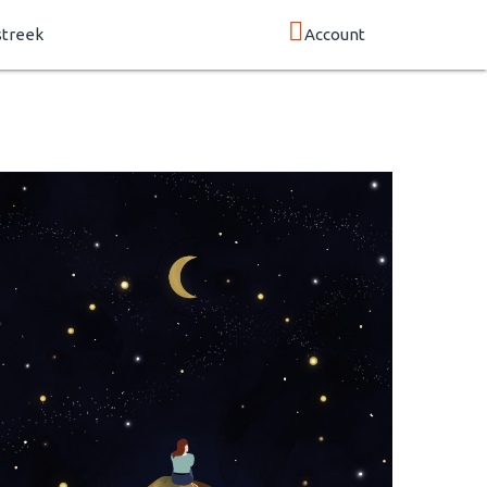
streek
Account