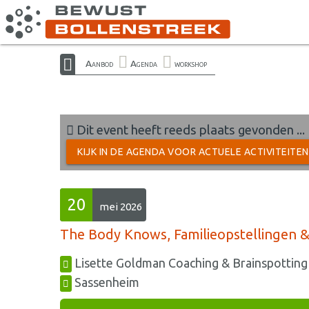
Aanbod
Agenda
workshop
Dit event heeft reeds plaats gevonden ...
KIJK IN DE AGENDA VOOR ACTUELE ACTIVITEITE
20
mei 2026
The Body Knows, Familieopstellingen &
Lisette Goldman Coaching & Brainspotting
Sassenheim