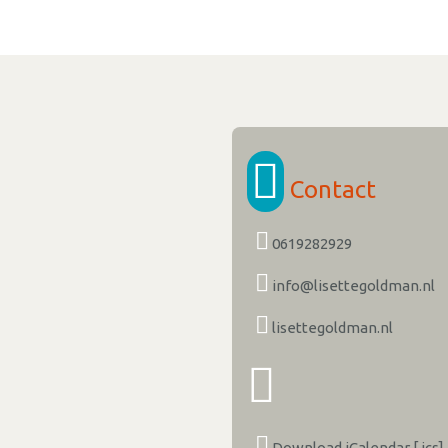
Contact
0619282929
info@lisettegoldman.nl
lisettegoldman.nl
Download iCalendar [.ics]