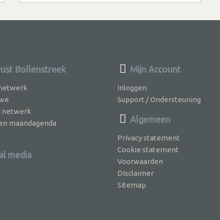
st Bollenstreek
Mijn Account
 netwerk
Inloggen
 we
Support / Ondersteuning
k netwerk
Algemeen
jven maandagenda
Privacy statement
Cookie statement
al media
Voorwaarden
Disclaimer
Sitemap