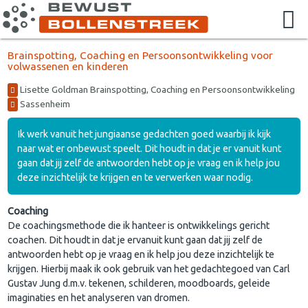
Brainspotting, Coaching en Persoonsontwikkeling voor
volwassenen en kinderen
Lisette Goldman Brainspotting, Coaching en Persoonsontwikkeling
Sassenheim
Ik werk vanuit het jungiaanse gedachten goed waarbij ik kijk
naar wat er onbewust speelt. Dit houdt in dat je er vanuit kunt
gaan dat jij zelf de antwoorden hebt op je vraag en ik help jou
deze inzichtelijk te krijgen en te verwerken waar nodig.
Coaching
De coachingsmethode die ik hanteer is ontwikkelings gericht
coachen. Dit houdt in dat je ervanuit kunt gaan dat jij zelf de
antwoorden hebt op je vraag en ik help jou deze inzichtelijk te
krijgen. Hierbij maak ik ook gebruik van het gedachtegoed van Carl
Gustav Jung d.m.v. tekenen, schilderen, moodboards, geleide
imaginaties en het analyseren van dromen.