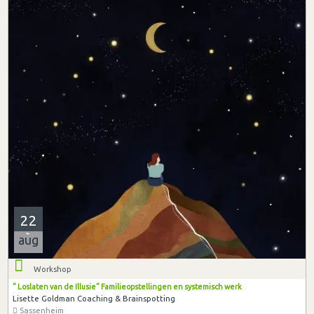
22
aug
Workshop
” Loslaten van de Illusie” Familieopstellingen en systemisch werk
Lisette Goldman Coaching & Brainspotting
Sassenheim