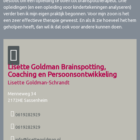
besloot om een opleiding te doen tot brainspottherapeut. Drie
opleidingen (en een opleiding voor kindertekeningen analyseren)
verder ben ik mijn eigen praktijk begonnen. Voor mijn zoon is het
een zeer effectieve therapie geweest. En als ik zie hoeveel het hem
geholpen heeft, dan wil ik dat ook voor andere kunnen doen.
Lisette Goldman Brainspotting,
Coaching en Persoonsontwikkeling
Lisette Goldman-Schrandt
Menneweg 34
2172HE
Sassenheim
0619282929
0619282929
info@lisettegoldman.nl