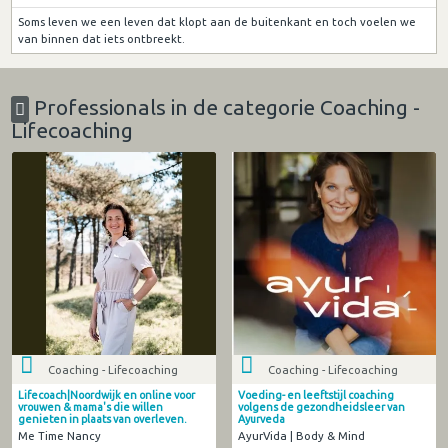
Soms leven we een leven dat klopt aan de buitenkant en toch voelen we
van binnen dat iets ontbreekt.
Professionals in de categorie Coaching -
Lifecoaching
Coaching - Lifecoaching
Coaching - Lifecoaching
Lifecoach|Noordwijk en online voor
Voeding- en leeftstijl coaching
vrouwen & mama's die willen
volgens de gezondheidsleer van
genieten in plaats van overleven.
Ayurveda
Me Time Nancy
AyurVida | Body & Mind