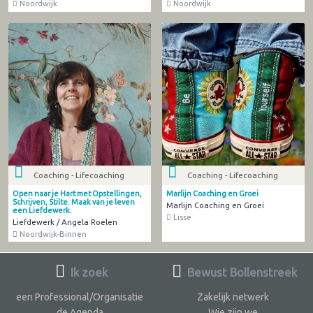
Noordwijk
Noordwijk
Coaching - Lifecoaching
Coaching - Lifecoaching
Open naar je Hart met Opstellingen,
Marlijn Coaching en Groei
Schrijven, Stilte. Maak van je leven
Marlijn Coaching en Groei
een Liefdewerk.
Lisse
Liefdewerk / Angela Roelen
Noordwijk-Binnen
Ik zoek
Bewust Bollenstreek
een Professional/Organisatie
Zakelijk netwerk
de Agenda
Wie zijn we