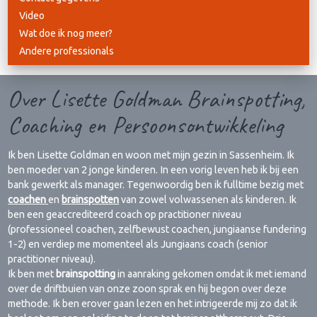
Video
Wat doe ik nog meer?
Andere professionals
Over Lisette Goldman Brainspotting,
Coaching en Persoonsontwikkeling
Ik ben Lisette Goldman en woon met mijn gezin in Sassenheim. Ik
ben moeder van 2 jonge kinderen. In een vorig leven heb ik bij een
bank gewerkt als manager. Tegenwoordig ben ik fulltime bezig met
coachen
en
brainspotten
van zowel volwassenen als kinderen. Ik
ben een geaccrediteerd coach op practitioner niveau
(professioneel coachen, zelfbewust coachen, jungiaanse fundering
1-2) en verdiep me momenteel als Jungiaans coach (senior
practitioner niveau).
Ik ben met
brainspotting
in aanraking gekomen omdat ik met iemand
over de driftbuien van onze zoon sprak en hij begon over deze
methode. Ik ben erover gaan lezen en het intrigeerde mij zo dat ik