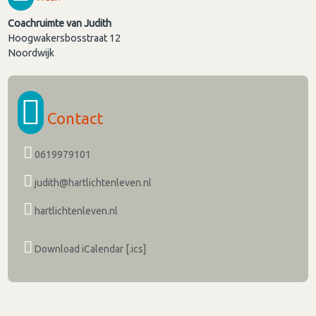
Coachruimte van Judith
Hoogwakersbosstraat 12
Noordwijk
Contact
0619979101
judith@hartlichtenleven.nl
hartlichtenleven.nl
Download iCalendar [.ics]