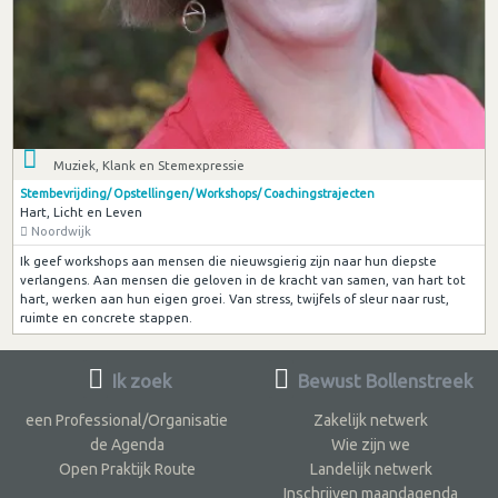
Muziek, Klank en Stemexpressie
Stembevrijding/ Opstellingen/ Workshops/ Coachingstrajecten
Hart, Licht en Leven
Noordwijk
Ik geef workshops aan mensen die nieuwsgierig zijn naar hun diepste
verlangens. Aan mensen die geloven in de kracht van samen, van hart tot
hart, werken aan hun eigen groei. Van stress, twijfels of sleur naar rust,
ruimte en concrete stappen.
Ik zoek
Bewust Bollenstreek
een Professional/Organisatie
Zakelijk netwerk
de Agenda
Wie zijn we
Open Praktijk Route
Landelijk netwerk
Inschrijven maandagenda