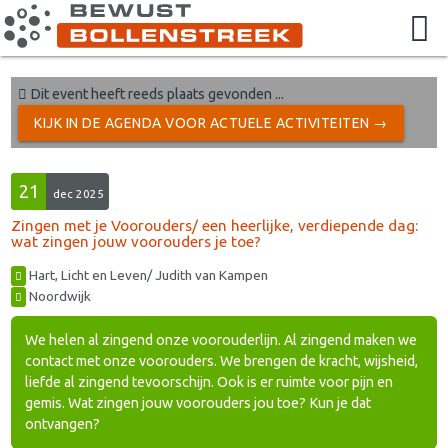
Dit event heeft reeds plaats gevonden ...
KIJK IN DE AGENDA VOOR ACTUELE ACTIVITEITEN →
21
dec 2025
Zingen met je Voorouders/ een heerlijke, verdiepende dag:
wat zingen jouw voorouders je toe?
Hart, Licht en Leven/ Judith van Kampen
Noordwijk
We helen al zingend onze voorouderlijn. Al zingend maken we
contact met onze voorouders. We brengen de kracht, wijsheid,
liefde al zingend tevoorschijn. Ook is er ruimte voor pijn en
gemis. Wat zingen jouw voorouders jou toe? Kun je dat
ontvangen?