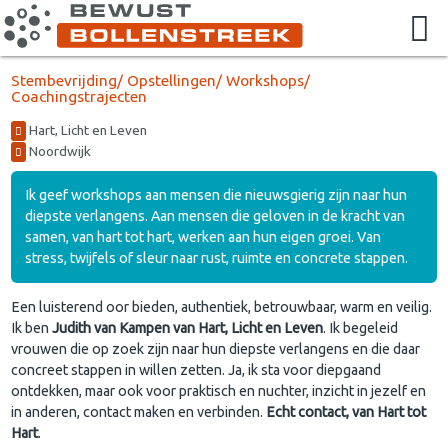
Stembevrijding/ Opstellingen/ Workshops/
Coachingstrajecten
Hart, Licht en Leven
Noordwijk
Ik geef workshops aan mensen die nieuwsgierig zijn naar hun
diepste verlangens. Aan mensen die geloven in de kracht van
samen, van hart tot hart, werken aan hun eigen groei. Van
stress, twijfels of sleur naar rust, ruimte en concrete stappen.
Een luisterend oor bieden, authentiek, betrouwbaar, warm en veilig.
Ik ben
Judith van Kampen van Hart, Licht en Leven
. Ik begeleid
vrouwen die op zoek zijn naar hun diepste verlangens en die daar
concreet stappen in willen zetten. Ja, ik sta voor diepgaand
ontdekken, maar ook voor praktisch en nuchter, inzicht in jezelf en
in anderen, contact maken en verbinden.
Echt contact, van Hart tot
Hart
.