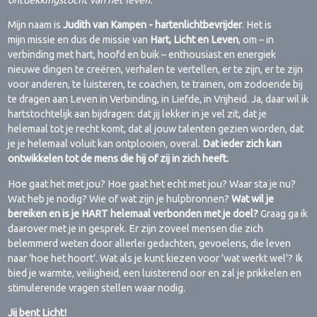
ontdekkingstocht van het leven."
Mijn naam is
Judith van Kampen - hartenlichtbevrijder
. Het is
mijn missie en dus de missie van
Hart, Licht en Leven
, om – in
verbinding met hart, hoofd en buik – enthousiast en energiek
nieuwe dingen te creëren, verhalen te vertellen, er te zijn, er te zijn
voor anderen, te luisteren, te coachen, te trainen, om zodoende bij
te dragen aan Leven in Verbinding, in Liefde, in Vrijheid. Ja, daar wil ik
hartstochtelijk aan bijdragen: dat jij lekker in je vel zit, dat je
helemaal tot je recht komt, dat al jouw talenten gezien worden, dat
je je helemaal voluit kan ontplooien, overal.
Dat ieder zich kan
ontwikkelen tot de mens die hij of zij in zich heeft.
Hoe gaat het met jou? Hoe gaat het echt met jou? Waar sta je nu?
Wat heb je nodig? Wie of wat zijn je hulpbronnen?
Wat wil je
bereiken en is je HART helemaal verbonden met je doel?
Graag ga ik
daarover met je in gesprek. Er zijn zoveel mensen die zich
belemmerd weten door allerlei gedachten, gevoelens, die leven
naar 'hoe het hoort'. Wat als je kunt kiezen voor 'wat werkt wel'? Ik
bied je warmte, veiligheid, een luisterend oor en zal je prikkelen en
stimulerende vragen stellen waar nodig.
Jij bent Licht!