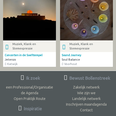
Muziek, Klank en
Muziek, Klank en
Stemexpressie
Stemexpressie
Concerten in de Soefitempel
Sound Journey
Jetenzo
Soul Balance
Katwijk
Voorhout
Ik zoek
Bewust Bollenstreek
een Professional/Organisatie
Zakelijk netwerk
de Agenda
Wie zijn we
Open Praktijk Route
Landelijk netwerk
Inschrijven maandagenda
Inspiratie
Contact