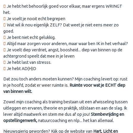
Je hebt het behoorlijk goed voor elkaar, maar ergens WRINGT
het.
Je voelt je nooit echt begrepen
Wat wil ik nou eigenlijk ZELF? Dat weet je niet eens meer zo
goed.
Je bent niet echt gelukkig.
Altijd maar zorgen voor anderen, maar waar ben IK in het verhaal?
Je voelt diep verdriet, angst, boosheid... diep van binnen op de
achtergrond speelt dat mee in je leven
Je hebt last van stresss.
Je hebt AD(H)D
Dat zou toch anders moeten kunnen? Mijn coaching levert op: rust
in je hoofd, zodat er weer ruimte is.
Ruimte voor wat je ECHT diep
van binnen wilt.
Zowel mijn coaching als training bestaan uit een afwisseling tussen
uitleggen en ervaren, theorie en praktijk, stilstaan en aan de slag. Ik
lever altijd maatwerk en stem me dus af op jou!
Stembevrijding en
opstellingenwerk,
natuurcoaching en nlp... het kan allemaal.
Nieuwsgierig geworden? Kijk op de website van
Hart, Licht en