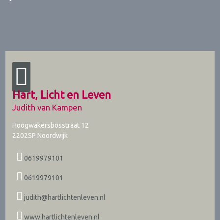
Hart, Licht en Leven
Judith van Kampen
Hoogwakersbosstraat 12
2202SP
Noordwijk
0619979101
0619979101
judith@hartlichtenleven.nl
www.hartlichtenleven.nl