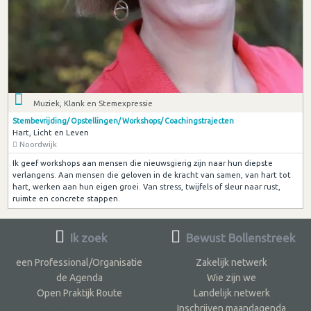
Muziek, Klank en Stemexpressie
Stembevrijding/ Opstellingen/ Workshops/ Coachingstrajecten
Hart, Licht en Leven
Noordwijk
Ik geef workshops aan mensen die nieuwsgierig zijn naar hun diepste
verlangens. Aan mensen die geloven in de kracht van samen, van hart tot
hart, werken aan hun eigen groei. Van stress, twijfels of sleur naar rust,
ruimte en concrete stappen.
Ik zoek
Bewust Bollenstreek
een Professional/Organisatie
Zakelijk netwerk
de Agenda
Wie zijn we
Open Praktijk Route
Landelijk netwerk
Inschrijven maandagenda