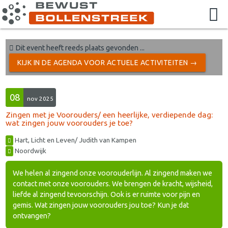
Dit event heeft reeds plaats gevonden ...
KIJK IN DE AGENDA VOOR ACTUELE ACTIVITEITEN →
08
nov 2025
Zingen met je Voorouders/ een heerlijke, verdiepende dag:
wat zingen jouw voorouders je toe?
Hart, Licht en Leven/ Judith van Kampen
Noordwijk
We helen al zingend onze voorouderlijn. Al zingend maken we
contact met onze voorouders. We brengen de kracht, wijsheid,
liefde al zingend tevoorschijn. Ook is er ruimte voor pijn en
gemis. Wat zingen jouw voorouders jou toe? Kun je dat
ontvangen?