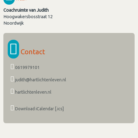
Coachruimte van Judith
Hoogwakersbosstraat 12
Noordwijk
Contact
0619979101
judith@hartlichtenleven.nl
hartlichtenleven.nl
Download iCalendar [.ics]