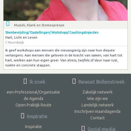
Muziek, Klank en Stemexpressie
Stembevrijding/ Opstellingen/ Workshops/ Coachingstrajecten
Hart, Licht en Leven
Noordwijk
Ik geef workshops aan mensen die nieuwsgierig zijn naar hun diepste
verlangens. Aan mensen die geloven in de kracht van samen, van hart tot
hart, werken aan hun eigen groei. Van stress, twijfels of sleur naar rust,
ruimte en concrete stappen.
Ik zoek
Bewust Bollenstreek
een Professional/Organisatie
Zakelijk netwerk
de Agenda
Wie zijn we
Open Praktijk Route
Landelijk netwerk
Inschrijven maandagenda
Inspiratie
Contact
Inspiratie
Social media