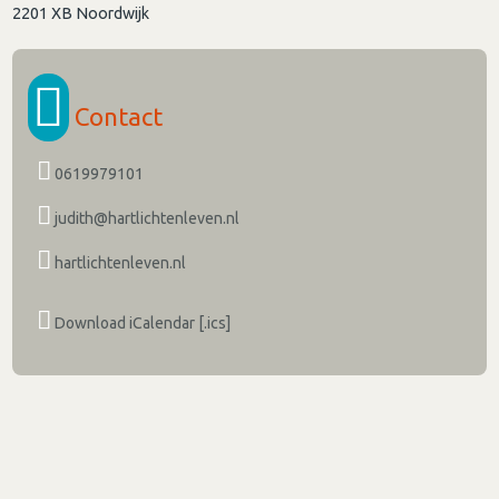
2201 XB
Noordwijk
Contact
0619979101
judith@hartlichtenleven.nl
hartlichtenleven.nl
Download iCalendar [.ics]