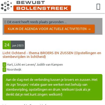
Dit event heeft reeds plaats gevonden ...
KIJK IN DE AGENDA VOOR ACTUELE ACTIVITEITEN →
24
jun 2025
Licht Ochtend - thema BROERS EN ZUSSEN (Opstellingen en
stembevrijden in lichtheid)
Hart, Licht en Leven/ Judith van Kampen
Noordwijk
Aan de slag met de verbinding tussen je broers en zussen. Met
de zgn 'brusjes'-relatie gaan we werken met behulp van
stembevrijding, opstellingen en drum. Welkom! (ook als je
denkt dat je niet kunt zingen: welkom!)