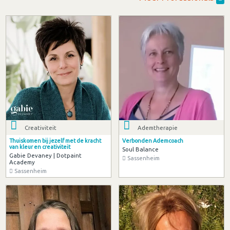
Creativiteit
Ademtherapie
Thuiskomen bij jezelf met de kracht
Verbonden Ademcoach
van kleur en creativiteit
Soul Balance
Gabie Devaney | Dotpaint
Sassenheim
Academy
Sassenheim