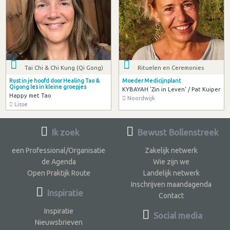
Tai Chi & Chi Kung (Qi Gong)
Rituelen en Ceremonies
Rust in je hoofd door Healing Tao &
Moeder Medicijnplant
Qigong les in kleine groepjes
KYBAYAH 'Zin in Leven' / Pat Kuiper
Happy met Tao
Noordwijk
Lisse
Ik zoek
Bewust Bollenstreek
een Professional/Organisatie
Zakelijk netwerk
de Agenda
Wie zijn we
Open Praktijk Route
Landelijk netwerk
Inschrijven maandagenda
Inspiratie
Contact
Inspiratie
Social media
Nieuwsbrieven