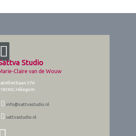
Sattva Studio
Marie-Claire van de Wouw
Satellietbaan 37A
2181MG
Hillegom
info@sattvastudio.nl
sattvastudio.nl