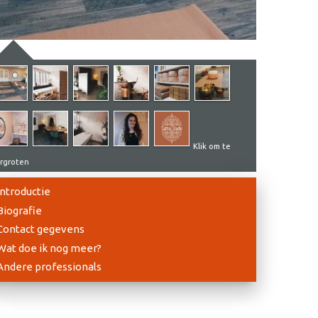
Klik om te
rgroten
Introductie
Biografie
Contact gegevens
Wat doe ik nog meer?
Andere professionals