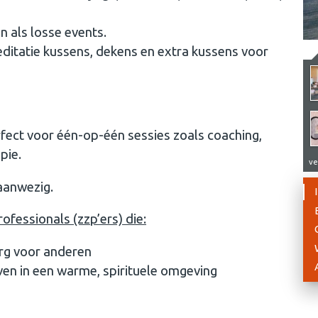
n als losse events.
ditatie kussens, dekens en extra kussens voor
rfect voor één-op-één sessies zoals coaching,
pie.
ve
 aanwezig.
ofessionals (zzp’ers) die:
org voor anderen
even in een warme, spirituele omgeving