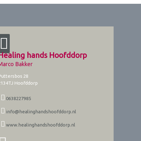
Healing hands Hoofddorp
Marco Bakker
Puttersbos 28
2134TJ
Hoofddorp
0638227985
info@healinghandshoofddorp.nl
www.healinghandshoofddorp.nl