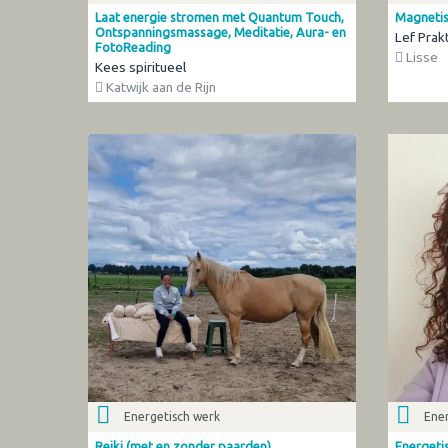
Laat energie stromen met Quantum Touch,
Magnetis
Ontspanningsmassage, Meditatie, Aura- en
Lef Prak
FotoReading
Lisse
Kees spiritueel
Katwijk aan de Rijn
Energetisch werk
Ener
Reiki (met en zonder paarden)
Energetis