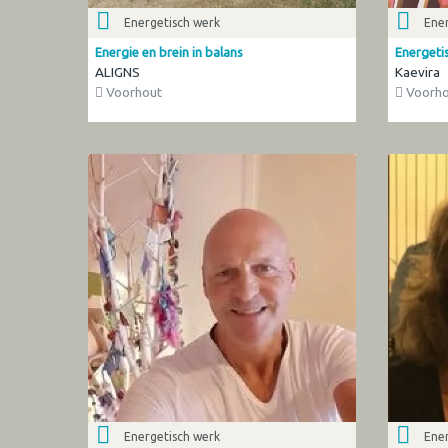
Energetisch werk
Ener
Energie en brein in balans
Energeti
ALIGNS
Kaevira
Voorhout
Voorho
Energetisch werk
Ener