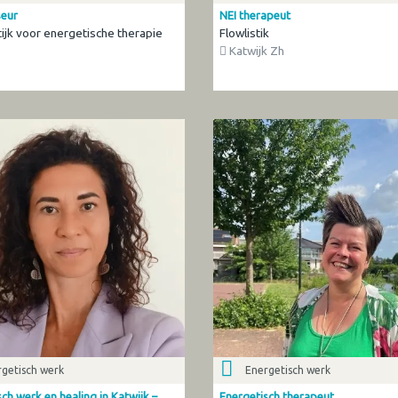
eur
NEI therapeut
tijk voor energetische therapie
Flowlistik
Katwijk Zh
getisch werk
Energetisch werk
ch werk en healing in Katwijk –
Energetisch therapeut