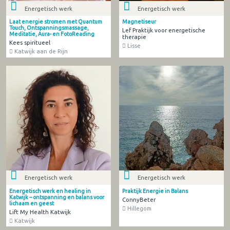
Energetisch werk
Energetisch werk
Laat energie stromen met Quantum
Magnetiseur
Touch, Ontspanningsmassage,
Lef Praktijk voor energetische
Meditatie, Aura- en FotoReading
therapie
Kees spiritueel
Lisse
Katwijk aan de Rijn
Energetisch werk
Energetisch werk
Energetisch werk en healing in
Praktijk Energie in Balans
Katwijk – ontspanning en balans voor
ConnyBeter
lichaam en geest
Hillegom
Lift My Health Katwijk
Katwijk