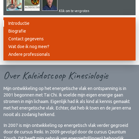
Klik om te vergroten
Introductie
Biografie
Contact gegevens
Wat doe ik nog meer?
Andere professionals
Over Kaleidoscoop Kinesiologie
Mijn ontwikkeling op het energetische vlak en ontspanning is in
2001 begonnen met Tai Chi. Ik voelde mijn eigen energie gaan
stromen in mijn lichaam. Eigenlijk had ik als kind al kennis gemaakt
met het energetische vlak. Echter, dat heb ik toen en de jaren erna
nooit als zodanig herkend.
In 2007 is mijn ontwikkeling op energetisch vlak verder gegroeid
door de cursus Reiki. In 2009 gevolgd door de cursus Qauntum
Touch. Dit heeft mijn gebruik van energie(trillingen) behoorlijk