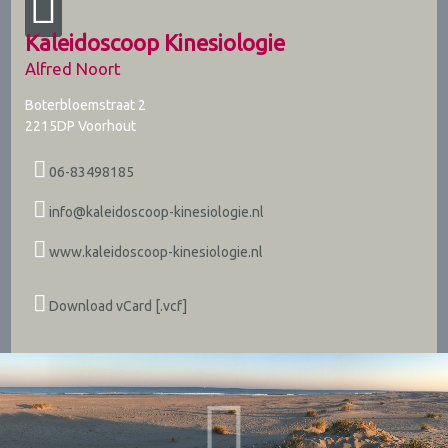
Kaleidoscoop Kinesiologie
Alfred Noort
Boterbloemstraat 2
2215DP
Voorhout
06-83498185
info@kaleidoscoop-kinesiologie.nl
www.kaleidoscoop-kinesiologie.nl
Download vCard [.vcf]