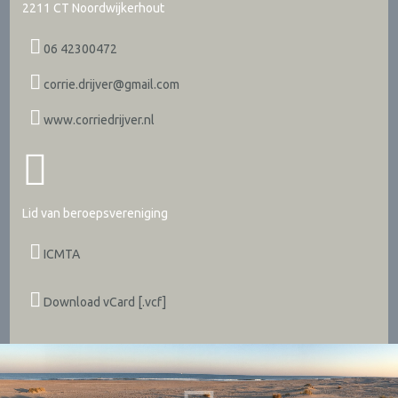
2211 CT
Noordwijkerhout
06 42300472
corrie.drijver@gmail.com
www.corriedrijver.nl
Lid van beroepsvereniging
ICMTA
Download vCard [.vcf]