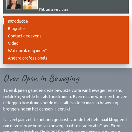
Klik om te vergroten
Introductie
Biografie
Contact gegevens
Video
Wat doe ik nog meer?
Andere professionals
Over Open in Beweging
Toen ik jaren geleden deze bewuste vorm van bewegen en dans
ontdekte, voelde het als thuiskomen. Even niet in woorden hoeven
uitleggen hoe ik me voelde maar alles alleen maar in beweging
brengen, noem het dansen. Heerlijk!
Na veel jaar zelf te hebben gedanst, voelde het helemaal kloppend
om deze mooie vorm van bewegen uit te dragen als Open Floor
Movement teacher. Sinds 2015 geef ik groepslessen in de regio