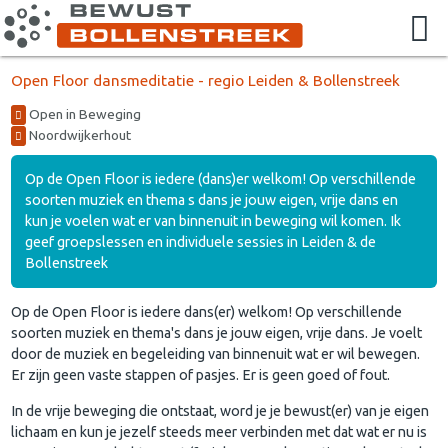
Open Floor dansmeditatie - regio Leiden & Bollenstreek
Open in Beweging
Noordwijkerhout
Op de Open Floor is iedere (dans)er welkom! Op verschillende
soorten muziek en thema s dans je jouw eigen, vrije dans en
kun je voelen wat er van binnenuit in beweging wil komen. Ik
geef groepslessen en individuele sessies in Leiden & de
Bollenstreek
Op de Open Floor is iedere dans(er) welkom! Op verschillende
soorten muziek en thema's dans je jouw eigen, vrije dans. Je voelt
door de muziek en begeleiding van binnenuit wat er wil bewegen.
Er zijn geen vaste stappen of pasjes. Er is geen goed of fout.
In de vrije beweging die ontstaat, word je je bewust(er) van je eigen
lichaam en kun je jezelf steeds meer verbinden met dat wat er nu is