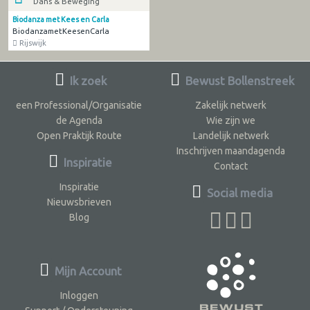
Dans & Beweging
Biodanza met Kees en Carla
BiodanzametKeesenCarla
Rijswijk
Ik zoek
Bewust Bollenstreek
een Professional/Organisatie
Zakelijk netwerk
de Agenda
Wie zijn we
Open Praktijk Route
Landelijk netwerk
Inschrijven maandagenda
Inspiratie
Contact
Inspiratie
Social media
Nieuwsbrieven
Blog
Mijn Account
Inloggen