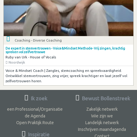
Coaching - Diverse Coaching
De expert in stemvertrouwen - Voice&Mindset Methode- Vrij zingen, krachtig
spreken vol zelfvertrouwe
Ruby van Urk - House of Vocals
Noordwijk
Voice & Mindset Coach | Zangles, stemcoaching en spreekvaardigheid.
Ontwikkel stemvertrouwen, zing vrijer, spreek krachtiger en laat jezelf vol
zelfvertrouwen horen.
Ik zoek
Bewust Bollenstreek
een Professional/Organisatie
Zakelijk netwerk
de Agenda
Wie zijn we
Open Praktijk Route
Landelijk netwerk
Inschrijven maandagenda
Inspiratie
Contact