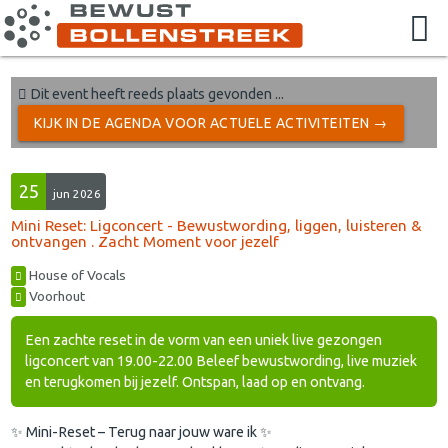
Dit event heeft reeds plaats gevonden ...
KIJK IN DE AGENDA VOOR ACTUELE ACTIVITEITEN →
25
jun 2026
Mini Reset: Ligconcert - Bewustwording, liggen, luisteren &
ontvangen . Zacht Moment voor jezelf
House of Vocals
Voorhout
Een zachte reset in de vorm van een uniek live gezongen
ligconcert van 19.00-22.00 Beleef bewustwording, live muziek
en terugkomen bij jezelf. Ontspan, laad op en ontvang.
✨ Mini-Reset – Terug naar jouw ware ik ✨