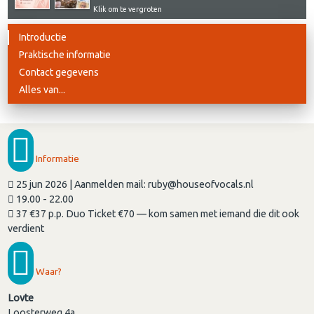
Klik om te vergroten
Introductie
Praktische informatie
Contact gegevens
Alles van...
Informatie
25 jun 2026 | Aanmelden mail: ruby@houseofvocals.nl
19.00 - 22.00
37 €37 p.p. Duo Ticket €70 — kom samen met iemand die dit ook
verdient
Waar?
Lovte
Loosterweg 4a