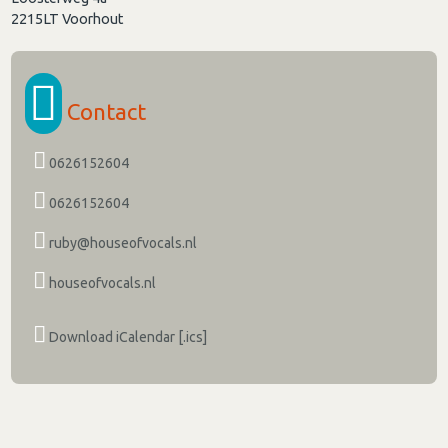
2215LT
Voorhout
Contact
0626152604
0626152604
ruby@houseofvocals.nl
houseofvocals.nl
Download iCalendar [.ics]