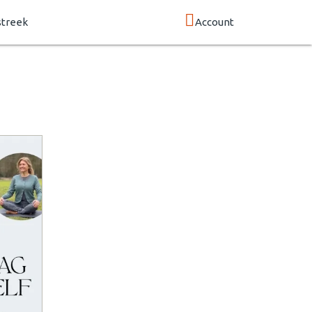
streek
Account