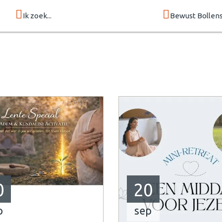
Ik zoek...
Bewust Bollen
0
20
p
sep