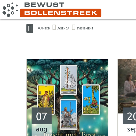
Aanbod
Agenda
evenement
07
2
aug
se