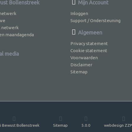
st Bollenstreek
Mijn Account
 netwerk
Inloggen
 we
Support / Ondersteuning
k netwerk
Algemeen
jven maandagenda
Privacy statement
Cookie statement
al media
Voorwaarden
Disclaimer
Sitemap
 Bewust Bollenstreek
Sitemap
5.0.0
webdesign ZZP