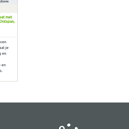
reat met
 Ontspan,
even
aat je
g en
 en
s.