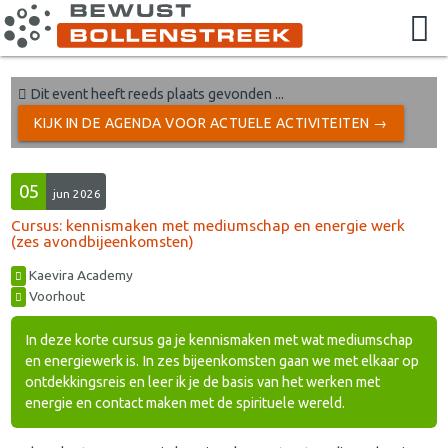
Dit event heeft reeds plaats gevonden ...
KIJK IN DE AGENDA VOOR ACTUELE ACTIVITEITEN →
05
jun 2026
Cursus: kennismaken met mediumschap en energie werk
(zes avondbijeenkomsten)
Kaevira Academy
Voorhout
In deze korte cursus ga je kennismaken met wat mediumschap
en energiewerk is. In zes bijeenkomsten gaan we met elkaar op
ontdekkingsreis en leer ik je de basis van het werken met
energie en contact maken met de spirituele wereld.