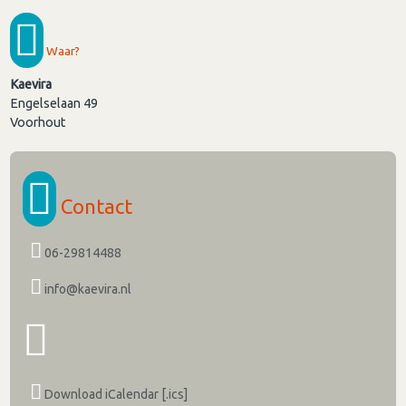
Waar?
Kaevira
Engelselaan 49
Voorhout
Contact
06-29814488
info@kaevira.nl
Download iCalendar [.ics]